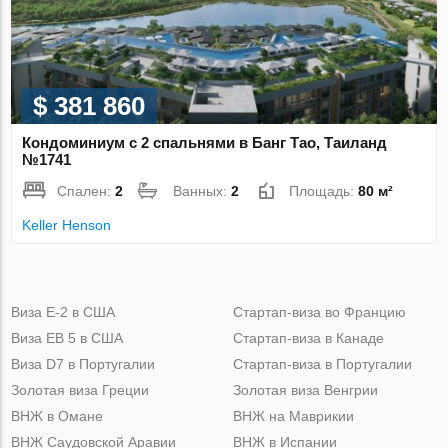
$ 381 860
Кондоминиум с 2 спальнями в Банг Тао, Таиланд
№1741
Спален:
2
Ванных:
2
Площадь:
80 м²
Keller Henson
Виза Е-2 в США
Стартап-виза во Францию
Виза ЕВ 5 в США
Стартап-виза в Канаде
Виза D7 в Португалии
Стартап-виза в Португалии
Золотая виза Греции
Золотая виза Венгрии
ВНЖ в Омане
ВНЖ на Маврикии
ВНЖ Саудовской Аравии
ВНЖ в Испании