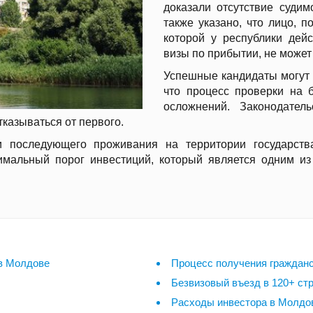
доказали отсутствие судим
также указано, что лицо, 
которой у республики дей
визы по прибытии, не может
Успешные кандидаты могут п
что процесс проверки на б
осложнений. Законодател
тказываться от первого.
и последующего проживания на территории государства
альный порог инвестиций, который является одним из 
 в Молдове
Процесс получения граждан
Безвизовый въезд в 120+ ст
Расходы инвестора в Молдове