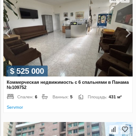
$ 525 000
Коммерческая недвижимость с 6 спальнями в Панама
№109752
Спален:
6
Ванных:
5
Площадь:
431 м²
Servmor