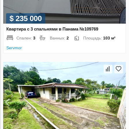
$ 235 000
Квартира с 3 спальнями в Панама №109769
Спален:
3
Ванных:
2
Площадь:
103 м²
Servmor