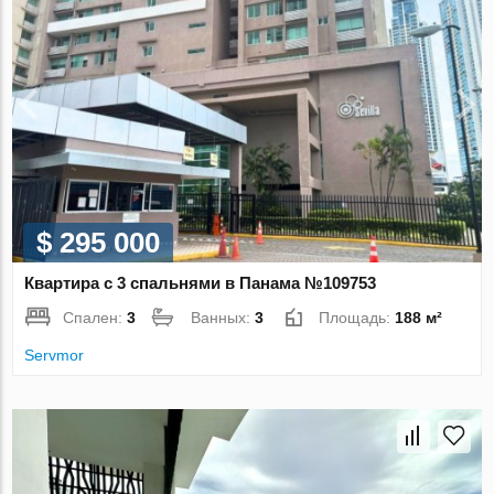
$ 295 000
Квартира с 3 спальнями в Панама №109753
Спален:
3
Ванных:
3
Площадь:
188 м²
Servmor