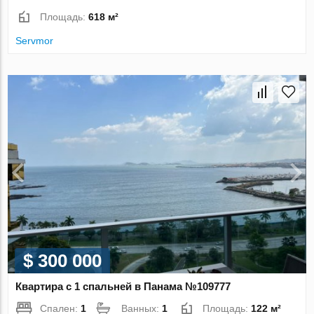
Площадь:
618 м²
Servmor
$ 300 000
Квартира с 1 спальней в Панама №109777
Спален:
1
Ванных:
1
Площадь:
122 м²