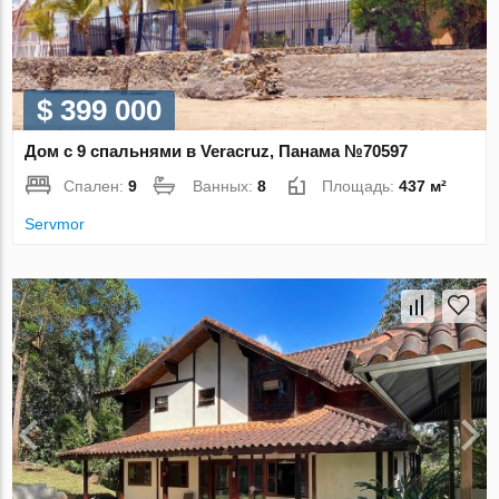
$ 399 000
Дом с 9 спальнями в Veracruz, Панама №70597
Спален:
9
Ванных:
8
Площадь:
437 м²
Servmor