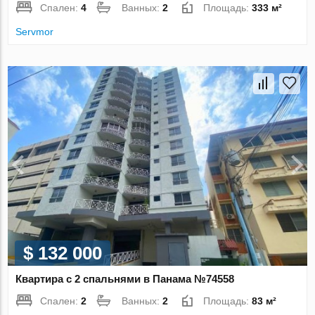
Спален:
4
Ванных:
2
Площадь:
333 м²
Servmor
$ 132 000
Квартира с 2 спальнями в Панама №74558
Спален:
2
Ванных:
2
Площадь:
83 м²