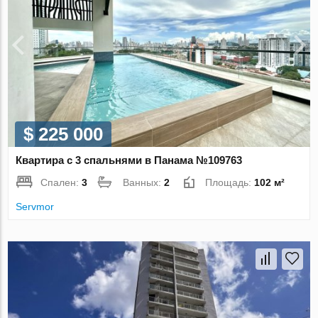
$ 225 000
Квартира с 3 спальнями в Панама №109763
Спален:
3
Ванных:
2
Площадь:
102 м²
Servmor