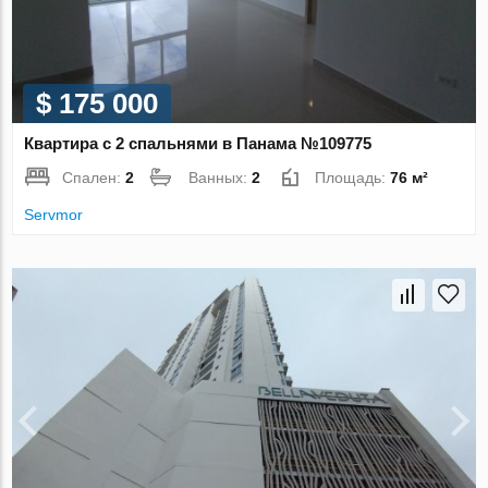
$ 175 000
Квартира с 2 спальнями в Панама №109775
Спален:
2
Ванных:
2
Площадь:
76 м²
Servmor