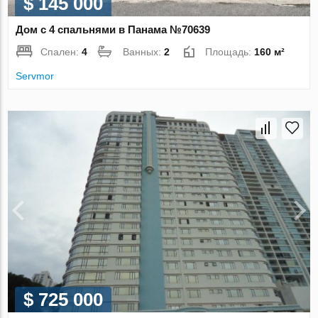
$ 145 000
Дом с 4 спальнями в Панама №70639
Спален:
4
Ванных:
2
Площадь:
160 м²
Servmor
$ 725 000