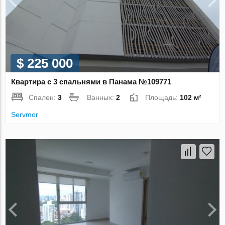
$ 225 000
Квартира с 3 спальнями в Панама №109771
Спален:
3
Ванных:
2
Площадь:
102 м²
Servmor