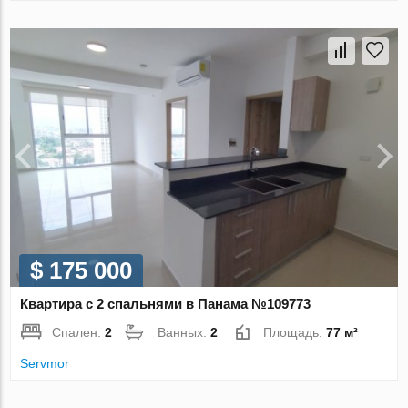
$ 175 000
Квартира с 2 спальнями в Панама №109773
Спален:
2
Ванных:
2
Площадь:
77 м²
Servmor