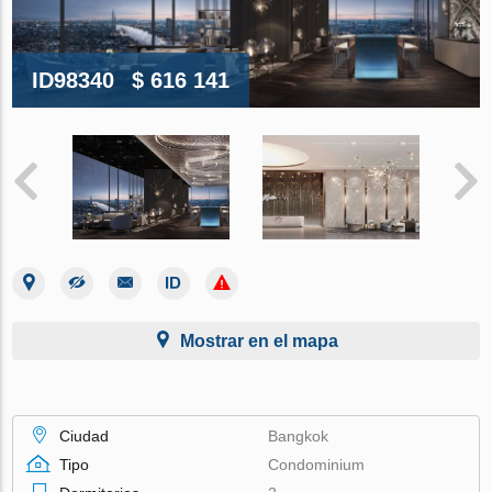
ID98340
$ 616 141
Mostrar en el mapa
Ciudad
Bangkok
Tipo
Condominium