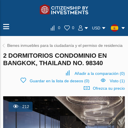
0
0
USD
Bienes inmuebles para la ciudadanía y el permiso de residencia
2 DORMITORIOS CONDOMINIO EN
BANGKOK, THAILAND NO. 98340
Añadir a la comparación
(
0
)
Guardar en la lista de deseos
(
0
)
Visto (1)
Ofrezca su precio
212