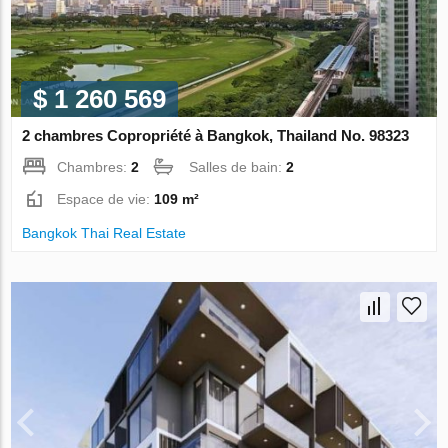
$ 1 260 569
2 chambres Copropriété à Bangkok, Thailand No. 98323
Chambres:
2
Salles de bain:
2
Espace de vie:
109 m²
Bangkok Thai Real Estate