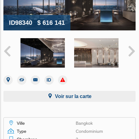
ID98340
$ 616 141
Voir sur la carte
Ville
Bangkok
Type
Condominium