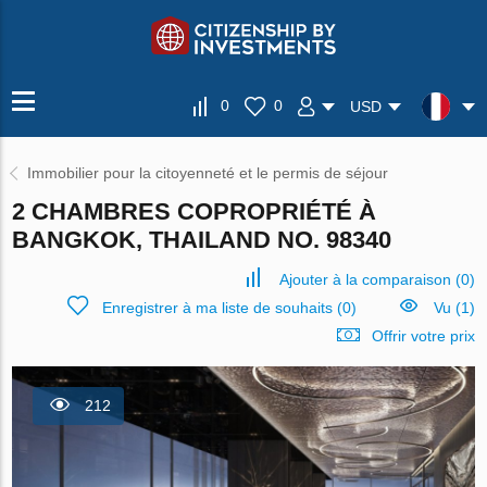
0
0
USD
Immobilier pour la citoyenneté et le permis de séjour
2 CHAMBRES COPROPRIÉTÉ À
BANGKOK, THAILAND NO. 98340
Ajouter à la comparaison
(
0
)
Enregistrer à ma liste de souhaits
(
0
)
Vu (1)
Offrir votre prix
212