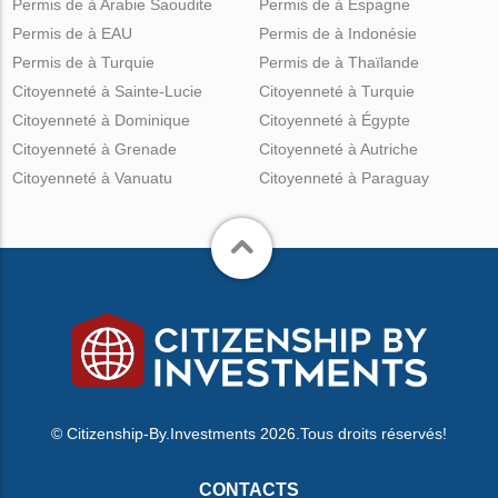
Permis de à Arabie Saoudite
Permis de à Espagne
Permis de à EAU
Permis de à Indonésie
Permis de à Turquie
Permis de à Thaïlande
Citoyenneté à Sainte-Lucie
Citoyenneté à Turquie
Citoyenneté à Dominique
Citoyenneté à Égypte
Citoyenneté à Grenade
Citoyenneté à Autriche
Citoyenneté à Vanuatu
Citoyenneté à Paraguay
© Citizenship-By.Investments 2026.Tous droits réservés!
CONTACTS