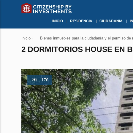
INICIO
RESIDENCIA
CIUDADANÍA
I
Inicio
›
Bienes inmuebles para la ciudadanía y el permiso de 
2 DORMITORIOS HOUSE EN B
176