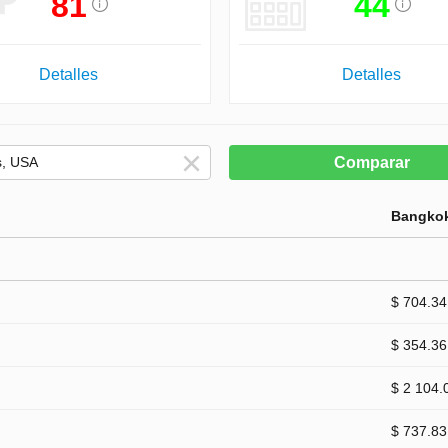
81
44
Detalles
Detalles
Comparar
Bangko
$ 704.34
$ 354.36
$ 2 104.
$ 737.83