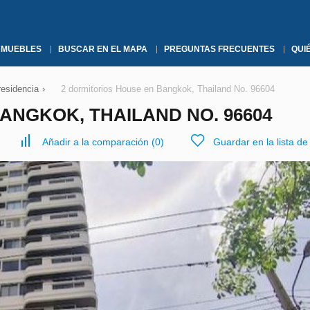
NMUEBLES
BUSCAR EN EL MAPA
PREGUNTAS FRECUENTES
QUI
residencia
›
2 dormitorios House en Bangkok, Thailand No. 96604
ANGKOK, THAILAND NO. 96604
Añadir a la comparación
(
0
)
Guardar en la lista d