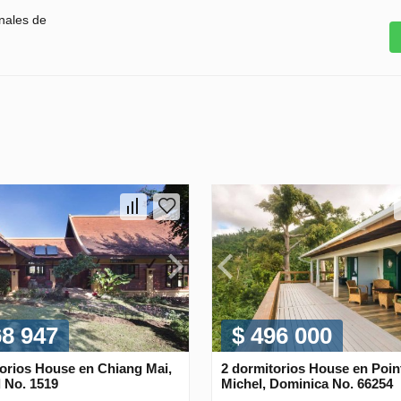
nales de
68 947
$ 496 000
torios House en Chiang Mai,
2 dormitorios House en Poin
 No. 1519
Michel, Dominica No. 66254