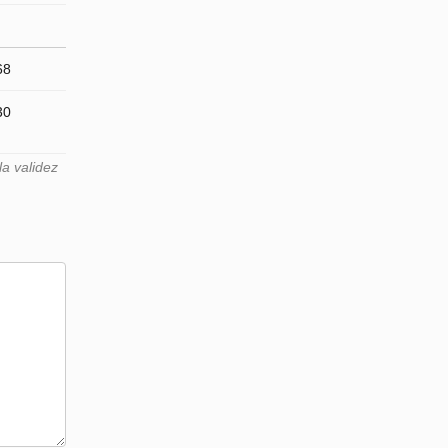
68
30
a validez