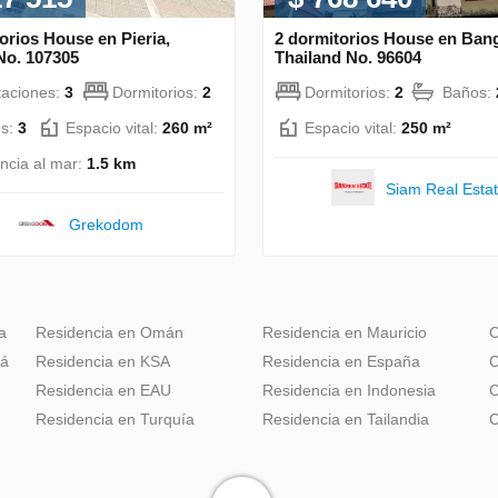
orios House en Pieria,
2 dormitorios House en Ban
No. 107305
Thailand No. 96604
taciones:
3
Dormitorios:
2
Dormitorios:
2
Baños:
s:
3
Espacio vital:
260 m²
Espacio vital:
250 m²
ancia al mar:
1.5 km
Siam Real Esta
Grekodom
a
Residencia en Omán
Residencia en Mauricio
C
dá
Residencia en KSA
Residencia en España
C
Residencia en EAU
Residencia en Indonesia
C
Residencia en Turquía
Residencia en Tailandia
C