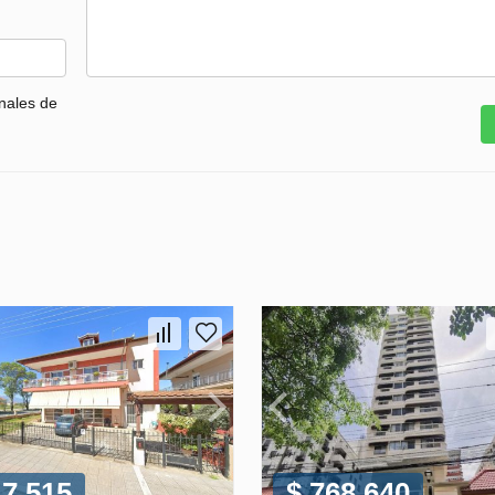
nales de
17 515
$ 768 640