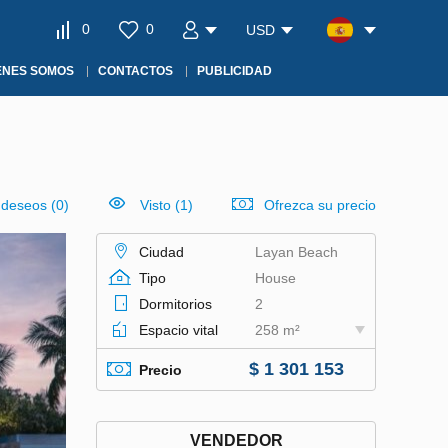
0
0
USD
ÉNES SOMOS
CONTACTOS
PUBLICIDAD
e deseos
(
0
)
Visto (1)
Ofrezca su precio
Ciudad
Layan Beach
Tipo
House
Dormitorios
2
Espacio vital
258 m²
$ 1 301 153
Precio
VENDEDOR