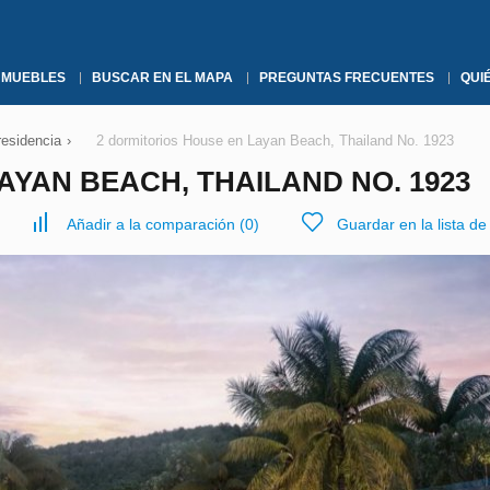
NMUEBLES
BUSCAR EN EL MAPA
PREGUNTAS FRECUENTES
QUI
residencia
›
2 dormitorios House en Layan Beach, Thailand No. 1923
AYAN BEACH, THAILAND NO. 1923
Añadir a la comparación
(
0
)
Guardar en la lista d