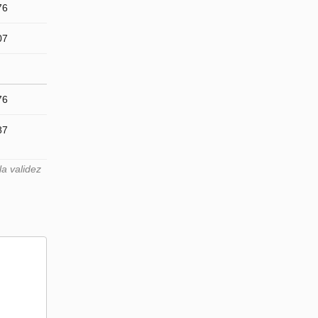
76
07
76
87
a validez