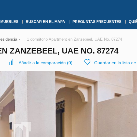
NMUEBLES
BUSCAR EN EL MAPA
PREGUNTAS FRECUENTES
QUI
residencia
›
1 dormitorio Apartment en Zanzebeel, UAE No. 87274
N ZANZEBEEL, UAE NO. 87274
Añadir a la comparación
(
0
)
Guardar en la lista d