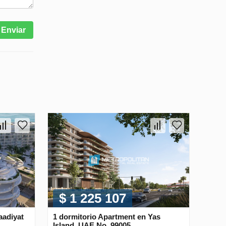
Enviar
$ 1 225 107
aadiyat
1 dormitorio Apartment en Yas
Island, UAE No. 99005