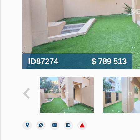
ID87274
$ 789 513