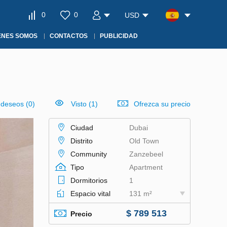
0
0
USD
ÉNES SOMOS
CONTACTOS
PUBLICIDAD
e deseos
(
0
)
Visto (1)
Ofrezca su precio
Ciudad
Dubai
Distrito
Old Town
Community
Zanzebeel
Tipo
Apartment
Dormitorios
1
Espacio vital
131 m²
$ 789 513
Precio