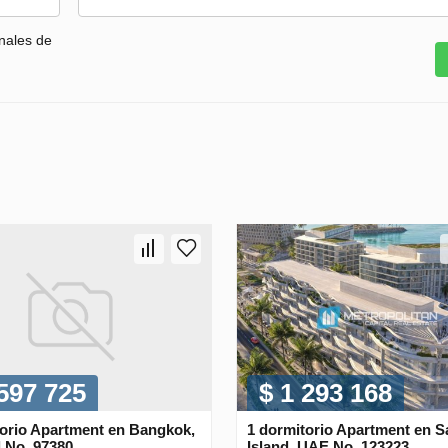
nales de
 597 725
$ 1 293 168
torio Apartment en Bangkok,
1 dormitorio Apartment en S
 No. 97380
Island, UAE No. 123223