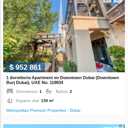
$ 952 861
1 dormitorio Apartment en Downtown Dubai (Downtown
Burj Dubai), UAE No. 119834
Dormitorios:
1
Baños:
2
Espacio vital:
130 m²
Metropolitan Premium Properties - Dubai