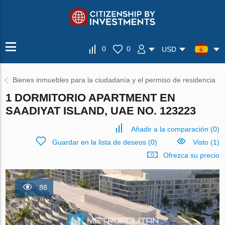
0
0
USD
Bienes inmuebles para la ciudadanía y el permiso de residencia
1 DORMITORIO APARTMENT EN
SAADIYAT ISLAND, UAE NO. 123223
Añadir a la comparación
(
0
)
Guardar en la lista de deseos
(
0
)
Visto (1)
Ofrezca su precio
88