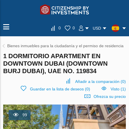
0
0
USD
Bienes inmuebles para la ciudadanía y el permiso de residencia
1 DORMITORIO APARTMENT EN
DOWNTOWN DUBAI (DOWNTOWN
BURJ DUBAI), UAE NO. 119834
Añadir a la comparación
(
0
)
Guardar en la lista de deseos
(
0
)
Visto (1)
Ofrezca su precio
99