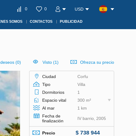
0
0
USD
ÉNES SOMOS
CONTACTOS
PUBLICIDAD
e deseos
(
0
)
Visto (1)
Ofrezca su precio
Ciudad
Corfu
Tipo
Villa
Dormitorios
1
Espacio vital
300 m²
Al mar
1 km
Fecha de
IV barrio, 2005
finalización
$ 738 944
Precio