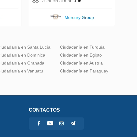
Distancia al mar:
1 m
p
Mercury Group
iudadanía en Santa Lucía
Ciudadanía en Turquía
iudadanía en Dominica
Ciudadanía en Egipto
iudadanía en Granada
Ciudadanía en Austria
iudadanía en Vanuatu
Ciudadanía en Paraguay
CONTACTOS