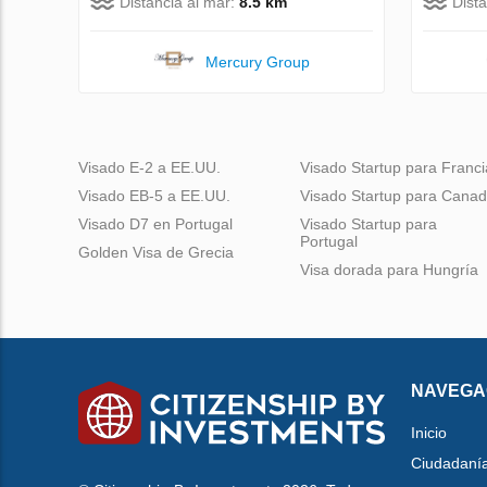
Distancia al mar:
8.5 km
Dist
Mercury Group
Visado E-2 a EE.UU.
Visado Startup para Franci
Visado EB-5 a EE.UU.
Visado Startup para Cana
Visado D7 en Portugal
Visado Startup para
Portugal
Golden Visa de Grecia
Visa dorada para Hungría
NAVEGA
Inicio
Ciudadaní