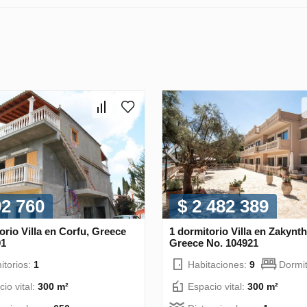
92 760
$ 2 482 389
orio Villa en Corfu, Greece
1 dormitorio Villa en Zakynt
91
Greece No. 104921
itorios:
1
Habitaciones:
9
Dormit
io vital:
300 m²
Espacio vital:
300 m²