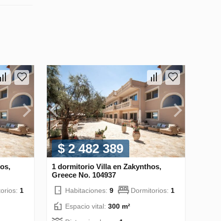
$ 2 482 389
hos,
1 dormitorio Villa en Zakynthos,
Greece No. 104937
orios:
1
Habitaciones:
9
Dormitorios:
1
Espacio vital:
300 m²