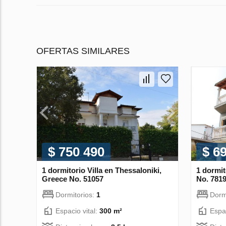
OFERTAS SIMILARES
$ 750 490
$ 6
1 dormitorio Villa en Thessaloniki,
1 dormit
Greece No. 51057
No. 781
Dormitorios:
1
Dorm
Espacio vital:
300 m²
Espac