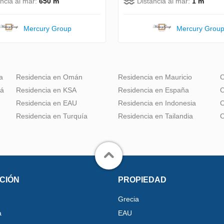
ancia al mar:
650 m
Distancia al mar:
1 m
Mercury Group
Mercury Grou
a
Residencia en Omán
Residencia en Mauricio
C
dá
Residencia en KSA
Residencia en España
C
Residencia en EAU
Residencia en Indonesia
C
Residencia en Turquía
Residencia en Tailandia
C
CIÓN
PROPIEDAD
Grecia
a
EAU