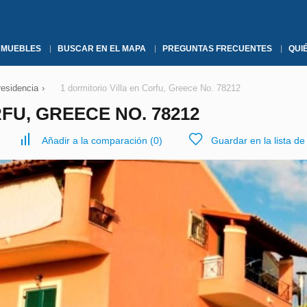
NMUEBLES
BUSCAR EN EL MAPA
PREGUNTAS FRECUENTES
QUI
residencia
›
1 dormitorio Villa en Corfu, Greece No. 78212
FU, GREECE NO. 78212
Añadir a la comparación
(
0
)
Guardar en la lista d