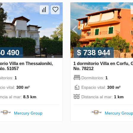
50 490
$ 738 944
orio Villa en Thessaloniki,
1 dormitorio Villa en Corfu,
No. 51057
No. 78212
itorios:
1
Dormitorios:
1
io vital:
300 m²
Espacio vital:
300 m²
ancia al mar:
8.5 km
Distancia al mar:
1 km
Mercury Group
Mercury Grou