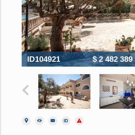
ID104921
$ 2 482 389