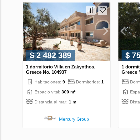
$ 2 482 389
$ 7
1 dormitorio Villa en Zakynthos,
1 dormit
Greece No. 104937
Greece 
Habitaciones:
9
Dormitorios:
1
Dorm
Espacio vital:
300 m²
Espac
Distancia al mar:
1 m
Dist
Mercury Group