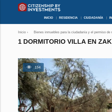
INICIO
RESIDENCIA
CIUDADANÍA
I
Inicio
›
Bienes inmuebles para la ciudadanía y el permiso de 
1 DORMITORIO VILLA EN ZAK
154