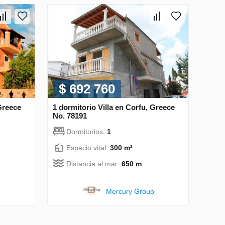
$ 692 760
 Greece
1 dormitorio Villa en Corfu, Greece
No. 78191
Dormitorios:
1
Espacio vital:
300 m²
Distancia al mar:
650 m
p
Mercury Group