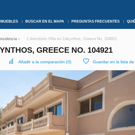
NMUEBLES
BUSCAR EN EL MAPA
PREGUNTAS FRECUENTES
QUI
residencia
›
1 dormitorio Villa en Zakynthos, Greece No. 104921
YNTHOS, GREECE NO. 104921
Añadir a la comparación
(
0
)
Guardar en la lista d