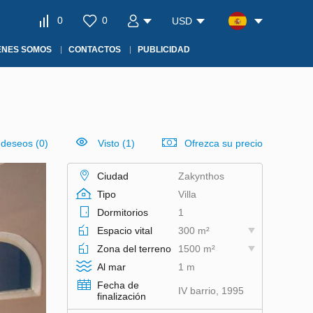
0
0
USD
ÉNES SOMOS
CONTACTOS
PUBLICIDAD
e deseos
(
0
)
Visto (1)
Ofrezca su precio
Ciudad
Zakynthos
Tipo
Villa
Dormitorios
1
Espacio vital
300 m²
Zona del terreno
1500 m²
Al mar
1 m
Fecha de
IV barrio, 1995
finalización