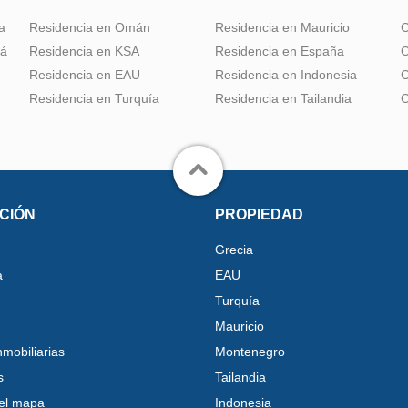
a
Residencia en Omán
Residencia en Mauricio
C
dá
Residencia en KSA
Residencia en España
C
Residencia en EAU
Residencia en Indonesia
C
Residencia en Turquía
Residencia en Tailandia
C
CIÓN
PROPIEDAD
Grecia
a
EAU
Turquía
Mauricio
nmobiliarias
Montenegro
s
Tailandia
el mapa
Indonesia