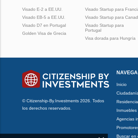
Visado E-2 a EE.UU.
Visado Startup para Franci
Visado EB-5 a EE.UU.
Visado Startup para Cana
Visado D7 en Portugal
Visado Startup para
Portugal
Golden Visa de Grecia
Visa dorada para Hungría
NAVEGA
Inicio
Ciudadaní
© Citizenship-By.Investments 2026. Todos
Residencia
los derechos reservados.
Inmuebles
Agencias i
Promotore
Buscar en 