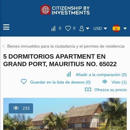
0
0
USD
Bienes inmuebles para la ciudadanía y el permiso de residencia
5 DORMITORIOS APARTMENT EN
GRAND PORT, MAURITIUS NO. 65022
Añadir a la comparación
(
0
)
Guardar en la lista de deseos
(
0
)
Visto (1)
Ofrezca su precio
233