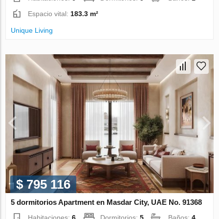
Espacio vital:
183.3 m²
Unique Living
$ 795 116
5 dormitorios Apartment en Masdar City, UAE No. 91368
Habitaciones:
6
Dormitorios:
5
Baños:
4