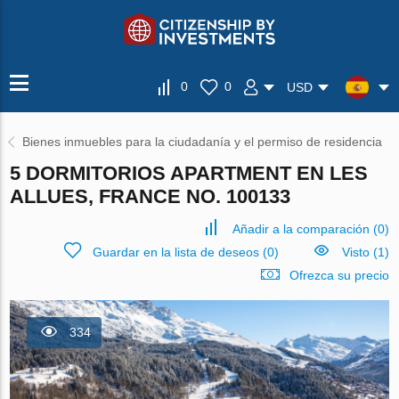
0
0
USD
Bienes inmuebles para la ciudadanía y el permiso de residencia
5 DORMITORIOS APARTMENT EN LES
ALLUES, FRANCE NO. 100133
Añadir a la comparación
(
0
)
Guardar en la lista de deseos
(
0
)
Visto (1)
Ofrezca su precio
334