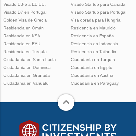
Visado EB-5 a EE.UU.
Visado Startup para Canadá
Visado D7 en Portugal
Visado Startup para Portugal
Golden Visa de Grecia
Visa dorada para Hungría
Residencia en Omán
Residencia en Mauricio
Residencia en KSA
Residencia en España
Residencia en EAU
Residencia en Indonesia
Residencia en Turquía
Residencia en Tailandia
Ciudadanía en Santa Lucía
Ciudadanía en Turquía
Ciudadanía en Dominica
Ciudadanía en Egipto
Ciudadanía en Granada
Ciudadanía en Austria
Ciudadanía en Vanuatu
Ciudadanía en Paraguay