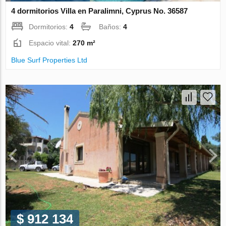
4 dormitorios Villa en Paralimni, Cyprus No. 36587
Dormitorios:
4
Baños:
4
Espacio vital:
270 m²
Blue Surf Properties Ltd
$ 912 134