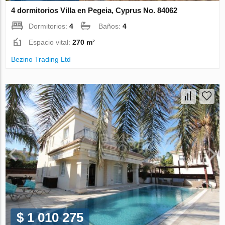
4 dormitorios Villa en Pegeia, Cyprus No. 84062
Dormitorios:
4
Baños:
4
Espacio vital:
270 m²
Bezino Trading Ltd
$ 1 010 275