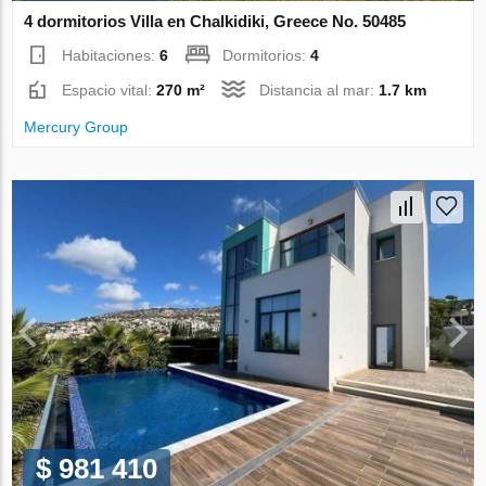
4 dormitorios Villa en Chalkidiki, Greece No. 50485
Habitaciones:
6
Dormitorios:
4
Espacio vital:
270 m²
Distancia al mar:
1.7 km
Mercury Group
$ 981 410