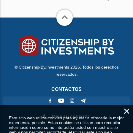
© Citizenship-By.Investments 2026. Todos los derechos
reservados.
CONTACTOS
×
Deje su consulta
Este sitio web utiliza cookies para ayudar a ofrecerle la mejor
experiencia posible. Estas cookies se utilizan para recopilar
información sobre cómo interactúa usted con nuestro sitio
web y nos permiten recordarle. Al utilizar este sitio web,