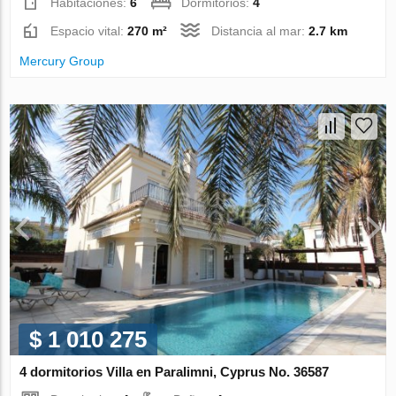
Habitaciones:
6
Dormitorios:
4
Espacio vital:
270 m²
Distancia al mar:
2.7 km
Mercury Group
$ 1 010 275
4 dormitorios Villa en Paralimni, Cyprus No. 36587