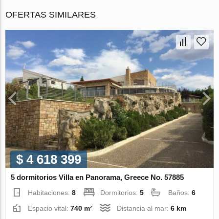
OFERTAS SIMILARES
$ 4 618 399
5 dormitorios Villa en Panorama, Greece No. 57885
Habitaciones:
8
Dormitorios:
5
Baños:
6
Espacio vital:
740 m²
Distancia al mar:
6 km