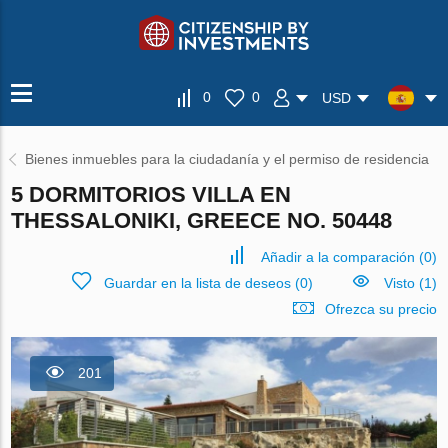
0
0
USD
Bienes inmuebles para la ciudadanía y el permiso de residencia
5 DORMITORIOS VILLA EN
THESSALONIKI, GREECE NO. 50448
Añadir a la comparación
(
0
)
Guardar en la lista de deseos
(
0
)
Visto (1)
Ofrezca su precio
201