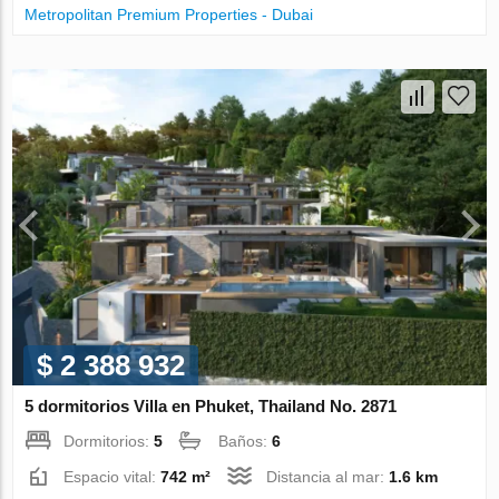
Metropolitan Premium Properties - Dubai
$ 2 388 932
5 dormitorios Villa en Phuket, Thailand No. 2871
Dormitorios:
5
Baños:
6
Espacio vital:
742 m²
Distancia al mar:
1.6 km