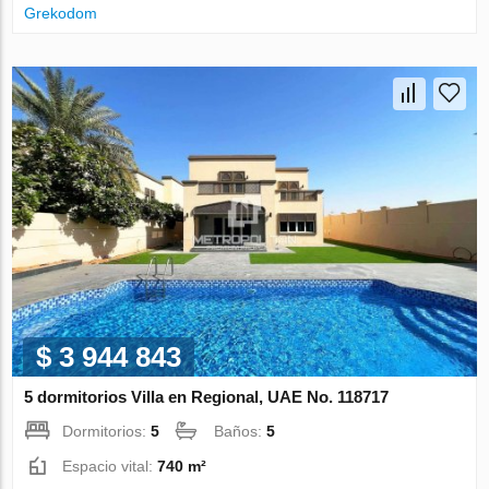
Grekodom
$ 3 944 843
5 dormitorios Villa en Regional, UAE No. 118717
Dormitorios:
5
Baños:
5
Espacio vital:
740 m²