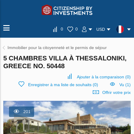
0
0
USD
Immobilier pour la citoyenneté et le permis de séjour
5 CHAMBRES VILLA À THESSALONIKI,
GREECE NO. 50448
Ajouter à la comparaison
(
0
)
Enregistrer à ma liste de souhaits
(
0
)
Vu (1)
Offrir votre prix
201