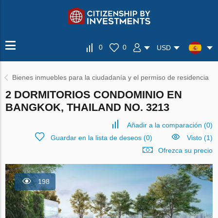
0
0
USD
Bienes inmuebles para la ciudadanía y el permiso de residencia
2 DORMITORIOS CONDOMINIO EN
BANGKOK, THAILAND NO. 3213
Añadir a la comparación
(
0
)
Guardar en la lista de deseos
(
0
)
Visto (1)
Ofrezca su precio
198