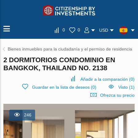
0
0
USD
Bienes inmuebles para la ciudadanía y el permiso de residencia
2 DORMITORIOS CONDOMINIO EN
BANGKOK, THAILAND NO. 2138
Añadir a la comparación
(
0
)
Guardar en la lista de deseos
(
0
)
Visto (1)
Ofrezca su precio
246