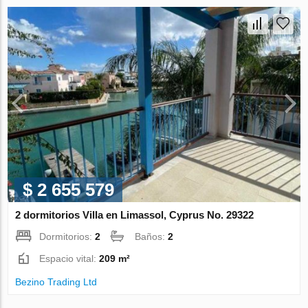
$ 2 655 579
2 dormitorios Villa en Limassol, Cyprus No. 29322
Dormitorios:
2
Baños:
2
Espacio vital:
209 m²
Bezino Trading Ltd