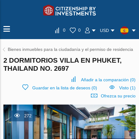
0
0
USD
Bienes inmuebles para la ciudadanía y el permiso de residencia
2 DORMITORIOS VILLA EN PHUKET,
THAILAND NO. 2697
Añadir a la comparación
(
0
)
Guardar en la lista de deseos
(
0
)
Visto (1)
Ofrezca su precio
272