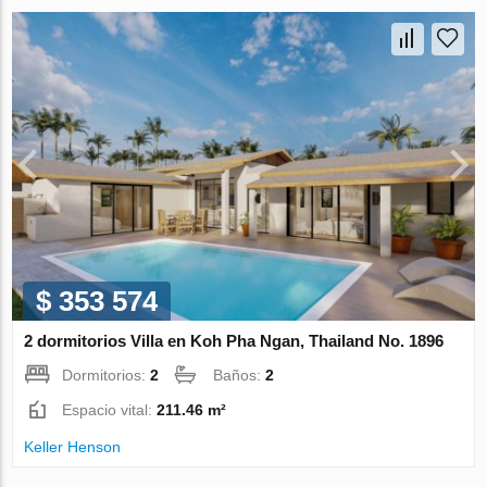
$ 353 574
2 dormitorios Villa en Koh Pha Ngan, Thailand No. 1896
Dormitorios:
2
Baños:
2
Espacio vital:
211.46 m²
Keller Henson