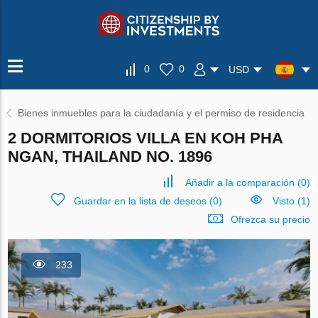
0
0
USD
Bienes inmuebles para la ciudadanía y el permiso de residencia
2 DORMITORIOS VILLA EN KOH PHA
NGAN, THAILAND NO. 1896
Añadir a la comparación
(
0
)
Guardar en la lista de deseos
(
0
)
Visto (1)
Ofrezca su precio
233