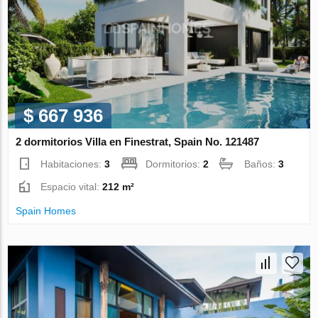
$ 667 936
2 dormitorios Villa en Finestrat, Spain No. 121487
Habitaciones:
3
Dormitorios:
2
Baños:
3
Espacio vital:
212 m²
Spain Homes