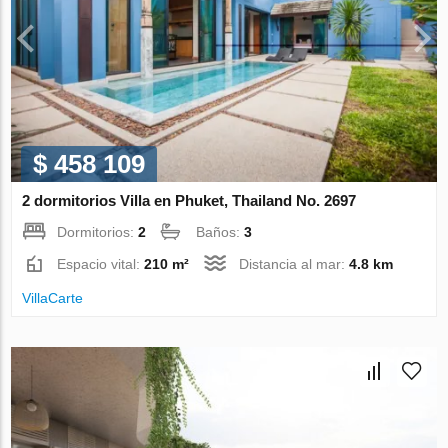
$ 458 109
2 dormitorios Villa en Phuket, Thailand No. 2697
Dormitorios:
2
Baños:
3
Espacio vital:
210 m²
Distancia al mar:
4.8 km
VillaСarte