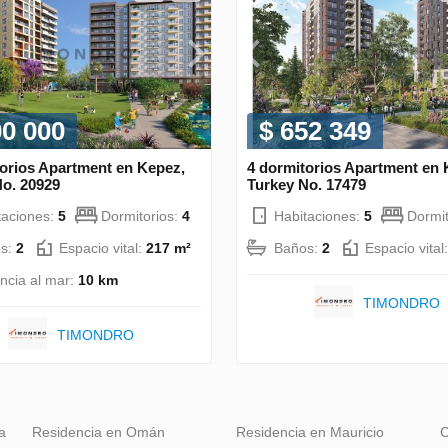
00 000
$ 652 349
torios Apartment en Kepez,
4 dormitorios Apartment en K
No. 20929
Turkey No. 17479
taciones:
5
Dormitorios:
4
Habitaciones:
5
Dormit
s:
2
Espacio vital:
217 m²
Baños:
2
Espacio vital
ancia al mar:
10 km
TIMONDRO
TIMONDRO
a
Residencia en Omán
Residencia en Mauricio
C