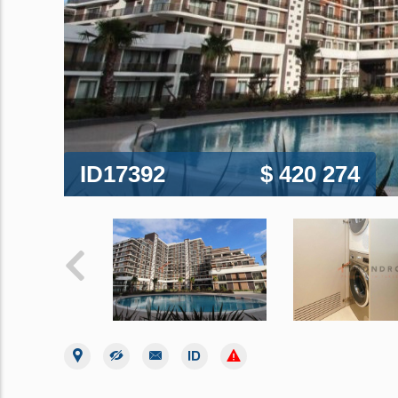
ID17392
$ 420 274