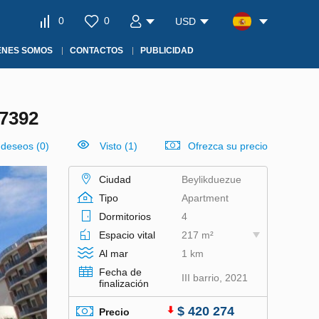
0
0
USD
ÉNES SOMOS
CONTACTOS
PUBLICIDAD
7392
e deseos
(
0
)
Visto (1)
Ofrezca su precio
Ciudad
Beylikduezue
Tipo
Apartment
Dormitorios
4
Espacio vital
217 m²
Al mar
1 km
Fecha de
III barrio, 2021
finalización
$ 420 274
Precio