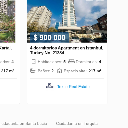
$ 900 000
artal,
4 dormitorios Apartment en Istanbul,
Turkey No. 21384
orios:
4
Habitaciones:
5
Dormitorios:
4
:
217 m²
Baños:
2
Espacio vital:
217 m²
Tekce Real Estate
iudadanía en Santa Lucía
Ciudadanía en Turquía