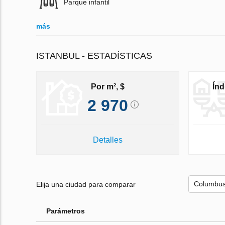
Parque infantil
más
ISTANBUL - ESTADÍSTICAS
Por m², $
Índ
2 970
Detalles
Elija una ciudad para comparar
Parámetros