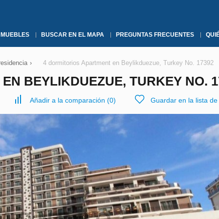
NMUEBLES
BUSCAR EN EL MAPA
PREGUNTAS FRECUENTES
QUI
residencia
›
4 dormitorios Apartment en Beylikduezue, Turkey No. 17392
EN BEYLIKDUEZUE, TURKEY NO. 1
Añadir a la comparación
(
0
)
Guardar en la lista d