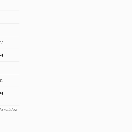
77
54
61
94
a validez