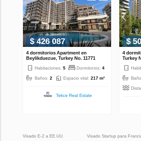
$ 426 087
$ 5
4 dormitorios Apartment en
4 dormi
Beylikduezue, Turkey No. 11771
Turkey 
Habitaciones:
5
Dormitorios:
4
Habi
Baños:
2
Espacio vital:
217 m²
Baño
Dist
Tekce Real Estate
Visado E-2 a EE.UU.
Visado Startup para Franci