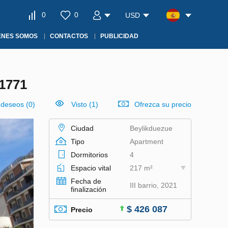
0
0
USD
ÉNES SOMOS
CONTACTOS
PUBLICIDAD
1771
e deseos
(
0
)
Visto (1)
Ofrezca su precio
Ciudad
Beylikduezue
Tipo
Apartment
Dormitorios
4
Espacio vital
217 m²
Fecha de
III barrio, 2021
finalización
$ 426 087
Precio