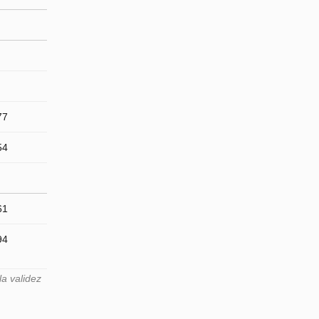
77
54
61
94
a validez