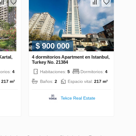
$ 900 000
artal,
4 dormitorios Apartment en Istanbul,
Turkey No. 21384
orios:
4
Habitaciones:
5
Dormitorios:
4
:
217 m²
Baños:
2
Espacio vital:
217 m²
Tekce Real Estate