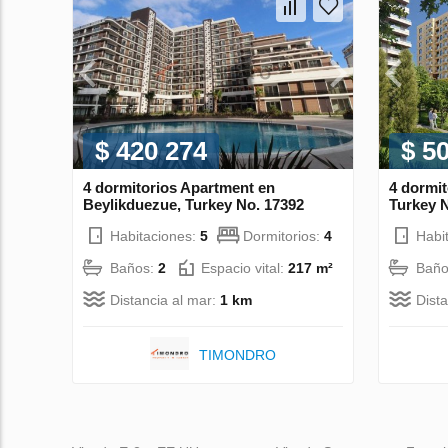
$ 420 274
$ 5
4 dormitorios Apartment en
4 dormi
Beylikduezue, Turkey No. 17392
Turkey 
Habitaciones:
5
Dormitorios:
4
Habi
Baños:
2
Espacio vital:
217 m²
Baño
Distancia al mar:
1 km
Dist
TIMONDRO