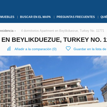
NMUEBLES
BUSCAR EN EL MAPA
PREGUNTAS FRECUENTES
QUI
residencia
›
4 dormitorios Apartment en Beylikduezue, Turkey No. 11771
EN BEYLIKDUEZUE, TURKEY NO. 1
Añadir a la comparación
(
0
)
Guardar en la lista d