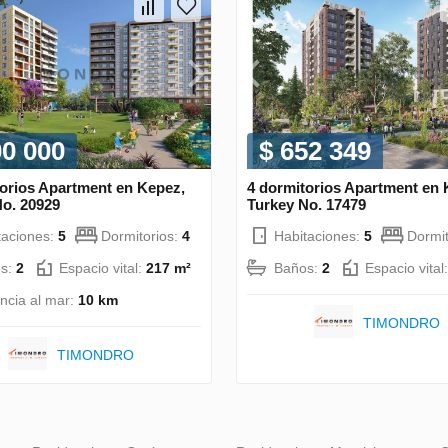
00 000
$ 652 349
torios Apartment en Kepez,
4 dormitorios Apartment en K
No. 20929
Turkey No. 17479
taciones:
5
Dormitorios:
4
Habitaciones:
5
Dormit
s:
2
Espacio vital:
217 m²
Baños:
2
Espacio vital
ancia al mar:
10 km
TIMONDRO
TIMONDRO