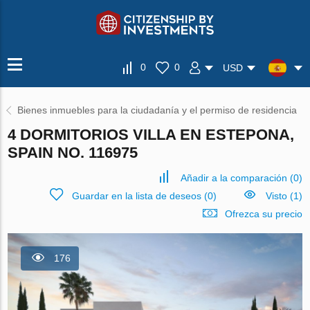
0
0
USD
Bienes inmuebles para la ciudadanía y el permiso de residencia
4 DORMITORIOS VILLA EN ESTEPONA,
SPAIN NO. 116975
Añadir a la comparación
(
0
)
Guardar en la lista de deseos
(
0
)
Visto (1)
Ofrezca su precio
176