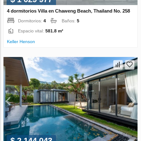
4 dormitorios Villa en Chaweng Beach, Thailand No. 258
Dormitorios:
4
Baños:
5
Espacio vital:
581.8 m²
Keller Henson
$ 2 144 043