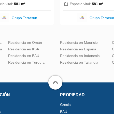
io vital:
581 m²
Espacio vital:
581 m²
Grupo Terrasun
Grupo Terrasu
a
Residencia en Omán
Residencia en Mauricio
C
dá
Residencia en KSA
Residencia en España
C
Residencia en EAU
Residencia en Indonesia
C
Residencia en Turquía
Residencia en Tailandia
C
CIÓN
PROPIEDAD
Grecia
a
EAU