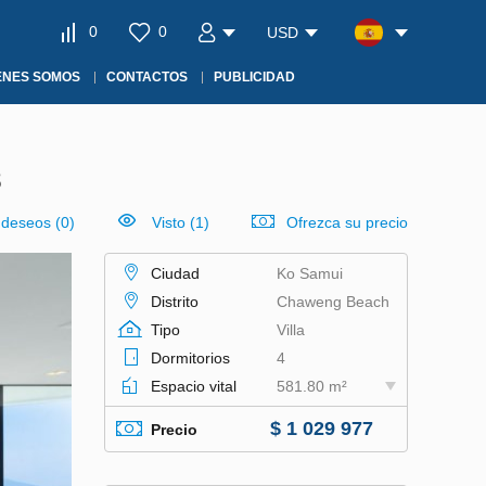
0
0
USD
ÉNES SOMOS
CONTACTOS
PUBLICIDAD
8
e deseos
(
0
)
Visto (1)
Ofrezca su precio
Ciudad
Ko Samui
Distrito
Chaweng Beach
Tipo
Villa
Dormitorios
4
Espacio vital
581.80 m²
$ 1 029 977
Precio