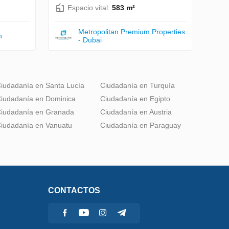
Espacio vital:
583 m²
Metropolitan Premium Properties
n
- Dubai
iudadanía en Santa Lucía
Ciudadanía en Turquía
iudadanía en Dominica
Ciudadanía en Egipto
iudadanía en Granada
Ciudadanía en Austria
iudadanía en Vanuatu
Ciudadanía en Paraguay
CONTACTOS