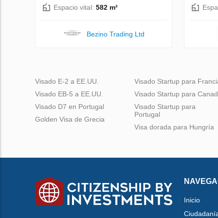
Espacio vital:
582 m²
Espac
Bezino Trading Ltd
Visado E-2 a EE.UU.
Visado Startup para Franci
Visado EB-5 a EE.UU.
Visado Startup para Cana
Visado D7 en Portugal
Visado Startup para
Portugal
Golden Visa de Grecia
Visa dorada para Hungría
NAVEGA
Inicio
Ciudadaní