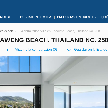
NMUEBLES
BUSCAR EN EL MAPA
PREGUNTAS FRECUENTES
QUI
residencia
›
4 dormitorios Villa en Chaweng Beach, Thailand No. 258
HAWENG BEACH, THAILAND NO. 25
Añadir a la comparación
(
0
)
Guardar en la lista d