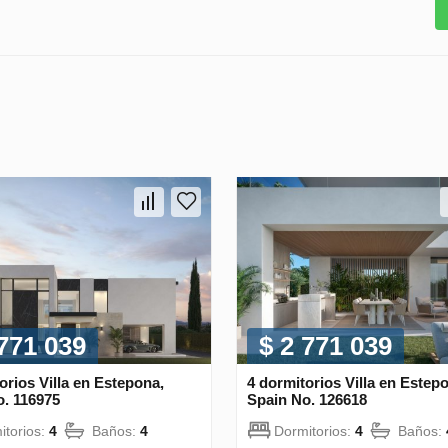
 771 039
$ 2 771 039
orios Villa en Estepona,
4 dormitorios Villa en Estep
o. 116975
Spain No. 126618
itorios:
4
Baños:
4
Dormitorios:
4
Baños: