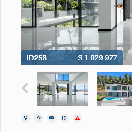
ID258
$ 1 029 977