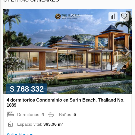
$ 768 332
4 dormitorios Condominio en Surin Beach, Thailand No.
1089
Dormitorios:
4
Baños:
5
Espacio vital:
363.96 m²
Keller Henson