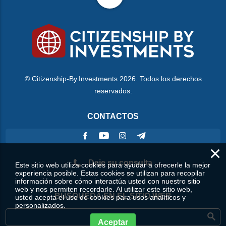
© Citizenship-By.Investments 2026. Todos los derechos
reservados.
CONTACTOS
×
Deje su consulta
Este sitio web utiliza cookies para ayudar a ofrecerle la mejor
experiencia posible. Estas cookies se utilizan para recopilar
información sobre cómo interactúa usted con nuestro sitio
web y nos permiten recordarle. Al utilizar este sitio web,
BÚSQUEDA EN EL SITIO WEB
usted acepta el uso de cookies para usos analíticos y
personalizados.
Aceptar