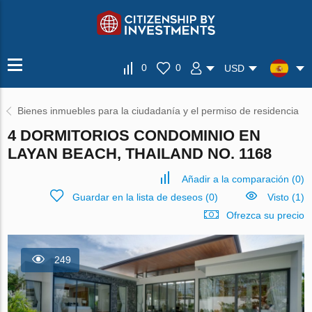
0
0
USD
Bienes inmuebles para la ciudadanía y el permiso de residencia
4 DORMITORIOS CONDOMINIO EN
LAYAN BEACH, THAILAND NO. 1168
Añadir a la comparación
(
0
)
Guardar en la lista de deseos
(
0
)
Visto (1)
Ofrezca su precio
249