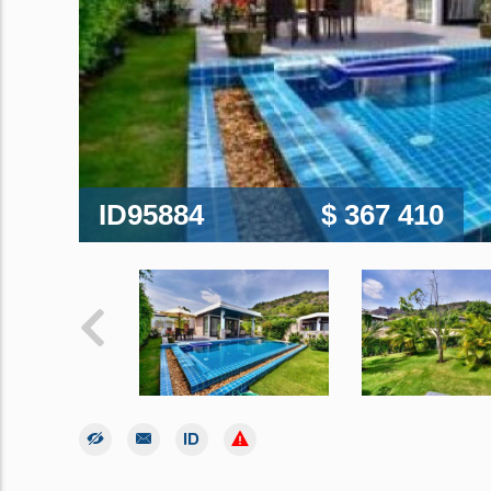
ID95884
$ 367 410