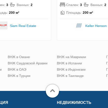
лен:
3
Ванных:
2
Спален:
3
Ванных:
2
щадь:
200 м²
Площадь:
200 м²
Siam Real Estate
Keller Henson
ю
ВНЖ в Омане
ВНЖ на Маврикии
Г
ВНЖ Саудовской Аравии
ВНЖ в Испании
Г
и
ВНЖ в ОАЭ
ВНЖ в Индонезии
Г
ВНЖ в Турции
ВНЖ в Таиланде
Г
ЦИЯ
НЕДВИЖИМОСТЬ