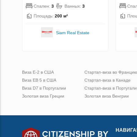
Спален:
3
Ванных:
3
Спа
Площадь:
200 м²
Пло
Siam Real Estate
Виза Е-2 в США
Стартап-виза во Франци
Виза ЕВ 5 в США
Стартап-виза в Канаде
Виза D7 в Португалии
Стартап-виза в Португали
Золотая виза Греции
Золотая виза Венгрии
НАВИГА