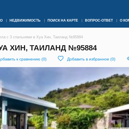
О
НЕДВИЖИМОСТЬ
ПОИСК НА КАРТЕ
ВОПРОС-ОТВЕТ
О К
лла с 3 спальнями в Хуа Хин, Таиланд №95884
УА ХИН, ТАИЛАНД №95884
обавить к сравнению
(
0
)
Добавить в избранное
(
0
)