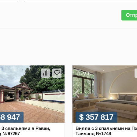
Отп
68 947
$ 357 817
 3 спальнями в Раваи,
Вилла с 3 спальнями на Пх
д №97267
Таиланд №1748