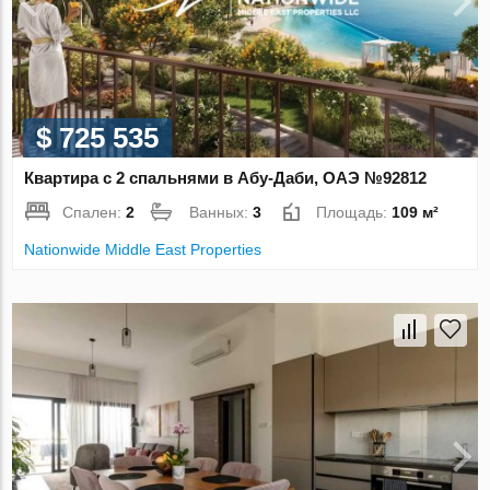
$ 725 535
Квартира с 2 спальнями в Абу-Даби, ОАЭ №92812
Спален:
2
Ванных:
3
Площадь:
109 м²
Nationwide Middle East Properties