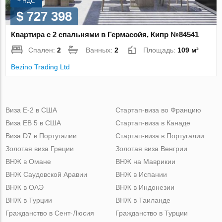
+ НДС
$ 727 398
Квартира с 2 спальнями в Гермасойя, Кипр №84541
Спален:
2
Ванных:
2
Площадь:
109 м²
Bezino Trading Ltd
Виза Е-2 в США
Стартап-виза во Францию
Виза ЕВ 5 в США
Стартап-виза в Канаде
Виза D7 в Португалии
Стартап-виза в Португалии
Золотая виза Греции
Золотая виза Венгрии
ВНЖ в Омане
ВНЖ на Маврикии
ВНЖ Саудовской Аравии
ВНЖ в Испании
ВНЖ в ОАЭ
ВНЖ в Индонезии
ВНЖ в Турции
ВНЖ в Таиланде
Гражданство в Сент-Люсия
Гражданство в Турции