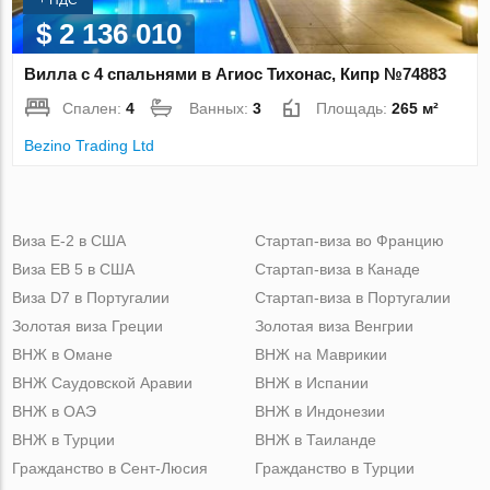
$ 2 136 010
Вилла с 4 спальнями в Агиос Тихонас, Кипр №74883
Спален:
4
Ванных:
3
Площадь:
265 м²
Bezino Trading Ltd
Виза Е-2 в США
Стартап-виза во Францию
Виза ЕВ 5 в США
Стартап-виза в Канаде
Виза D7 в Португалии
Стартап-виза в Португалии
Золотая виза Греции
Золотая виза Венгрии
ВНЖ в Омане
ВНЖ на Маврикии
ВНЖ Саудовской Аравии
ВНЖ в Испании
ВНЖ в ОАЭ
ВНЖ в Индонезии
ВНЖ в Турции
ВНЖ в Таиланде
Гражданство в Сент-Люсия
Гражданство в Турции