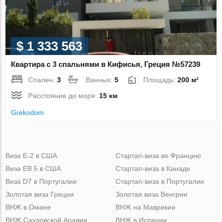
$ 1 333 563
Квартира с 3 спальнями в Кифисья, Греция №57239
Спален:
3
Ванных:
5
Площадь:
200 м²
Расстояние до моря:
15 км
Grekodom
Виза Е-2 в США
Стартап-виза во Францию
Виза ЕВ 5 в США
Стартап-виза в Канаде
Виза D7 в Португалии
Стартап-виза в Португалии
Золотая виза Греции
Золотая виза Венгрии
ВНЖ в Омане
ВНЖ на Маврикии
ВНЖ Саудовской Аравии
ВНЖ в Испании