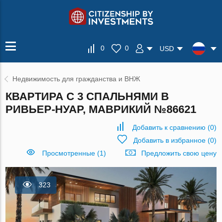
0
0
USD
Недвижимость для гражданства и ВНЖ
КВАРТИРА С 3 СПАЛЬНЯМИ В
РИВЬЕР-НУАР, МАВРИКИЙ №86621
Добавить к сравнению
(
0
)
Добавить в избранное
(
0
)
Просмотренные (1)
Предложить свою цену
323