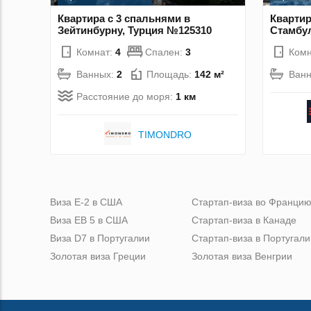
Квартира с 3 спальнями в
Квартир
Зейтинбурну, Турция №125310
Стамбул
Комнат:
4
Спален:
3
Комн
Ванных:
2
Площадь:
142 м²
Ван
Расстояние до моря:
1 км
TIMONDRO
Виза Е-2 в США
Стартап-виза во Франци
Виза ЕВ 5 в США
Стартап-виза в Канаде
Виза D7 в Португалии
Стартап-виза в Португали
Золотая виза Греции
Золотая виза Венгрии