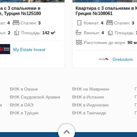
а с 3 спальнями в
Квартира с 3 спальнями в 
, Турция №125180
Греция №108061
ат:
4
Спален:
3
Комнат:
4
Спален:
3
ных:
2
Площадь:
142 м²
Ванных:
4
Площадь:
Расстояние до моря:
90 м
My Estate Invest
Grekodom
ю
ВНЖ в Омане
ВНЖ на Маврикии
Г
ВНЖ Саудовской Аравии
ВНЖ в Испании
Г
и
ВНЖ в ОАЭ
ВНЖ в Индонезии
Г
ВНЖ в Турции
ВНЖ в Таиланде
Г