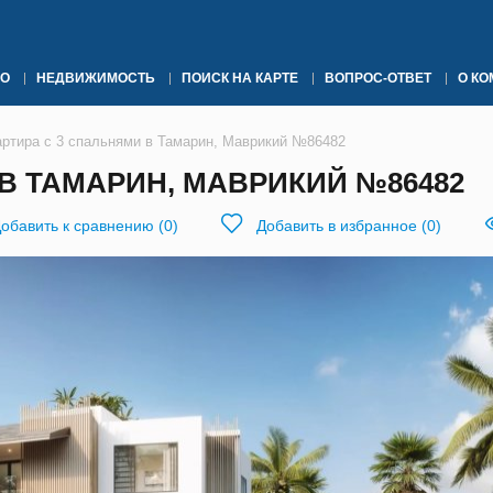
О
НЕДВИЖИМОСТЬ
ПОИСК НА КАРТЕ
ВОПРОС-ОТВЕТ
О К
артира с 3 спальнями в Тамарин, Маврикий №86482
В ТАМАРИН, МАВРИКИЙ №86482
обавить к сравнению
(
0
)
Добавить в избранное
(
0
)