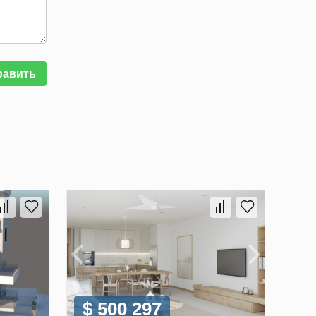
равить
$ 500 297