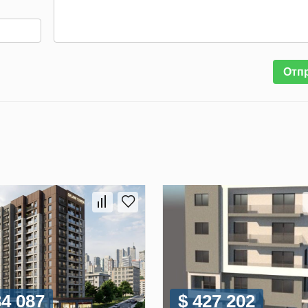
Отп
34 087
$ 427 202