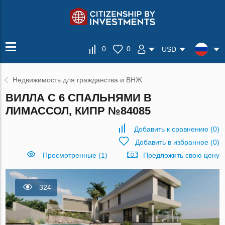
0
0
USD
Недвижимость для гражданства и ВНЖ
ВИЛЛА С 6 СПАЛЬНЯМИ В
ЛИМАССОЛ, КИПР №84085
Добавить к сравнению
(
0
)
Добавить в избранное
(
0
)
Просмотренные (1)
Предложить свою цену
324