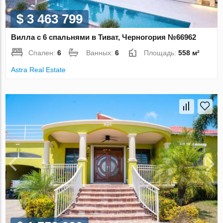
$ 3 463 799
Вилла с 6 спальнями в Тиват, Черногория №66962
Спален:
6
Ванных:
6
Площадь:
558 м²
Astra Real Estate