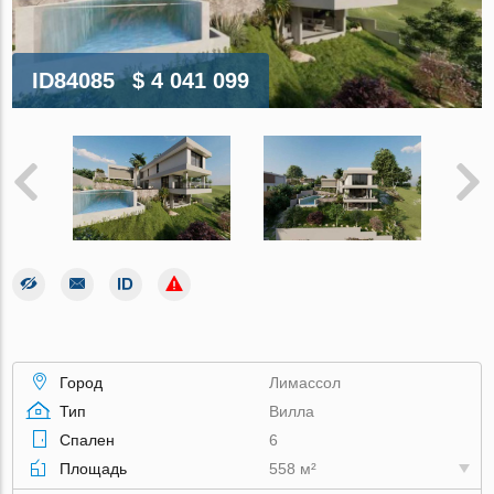
ID84085
$ 4 041 099
Город
Лимассол
Тип
Вилла
Спален
6
Площадь
558 м²