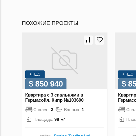
ПОХОЖИЕ ПРОЕКТЫ
+ НДС
+ НДС
$ 850 940
$ 8
Квартира с 3 спальнями в
Квартир
Гермасойя, Кипр №103690
Гермасо
Спален:
3
Ванных:
1
Спа
Площадь:
98 м²
Пло
Bezino Trading Ltd