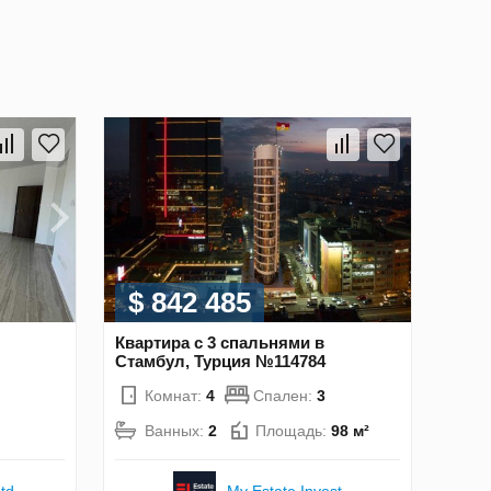
$ 842 485
Квартира с 3 спальнями в
Стамбул, Турция №114784
Комнат:
4
Спален:
3
Ванных:
2
Площадь:
98 м²
td
My Estate Invest