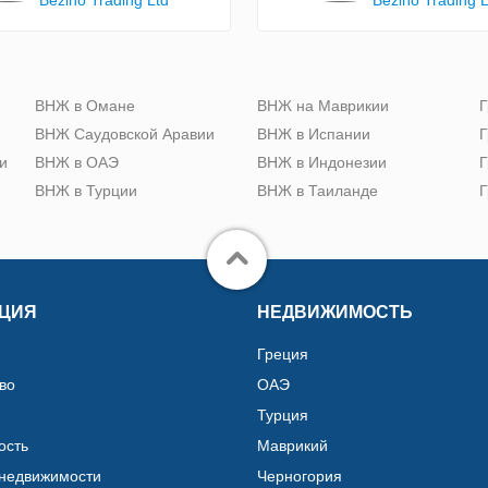
ю
ВНЖ в Омане
ВНЖ на Маврикии
Г
ВНЖ Саудовской Аравии
ВНЖ в Испании
Г
и
ВНЖ в ОАЭ
ВНЖ в Индонезии
Г
ВНЖ в Турции
ВНЖ в Таиланде
Г
ЦИЯ
НЕДВИЖИМОСТЬ
Греция
во
ОАЭ
Турция
ость
Маврикий
 недвижимости
Черногория