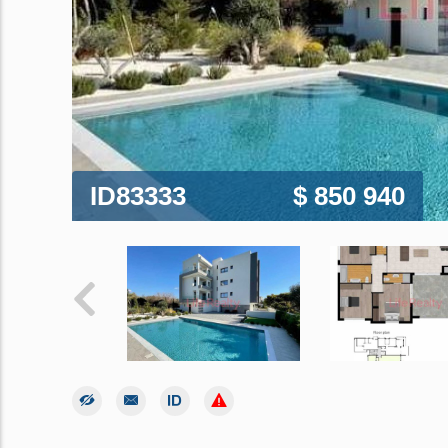
ID83333
$ 850 940