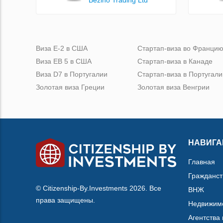
Виза Е-2 в США
Стартап-виза во Франци
Виза ЕВ 5 в США
Стартап-виза в Канаде
Виза D7 в Португалии
Стартап-виза в Португали
Золотая виза Греции
Золотая виза Венгрии
НАВИГА
Главная
Гражданст
© Citizenship-By.Investments 2026. Все
ВНЖ
права защищены.
Недвижим
Агентства