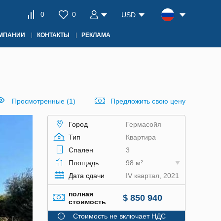
0
0
USD
ОМПАНИИ
КОНТАКТЫ
РЕКЛАМА
Просмотренные (1)
Предложить свою цену
Город
Гермасойя
Тип
Квартира
Спален
3
Площадь
98 м²
Дата сдачи
IV квартал, 2021
полная
$ 850 940
стоимость
Стоимость не включает НДС