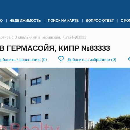
О
НЕДВИЖИМОСТЬ
ПОИСК НА КАРТЕ
ВОПРОС-ОТВЕТ
О К
артира с 3 спальнями в Гермасойя, Кипр №83333
В ГЕРМАСОЙЯ, КИПР №83333
обавить к сравнению
(
0
)
Добавить в избранное
(
0
)