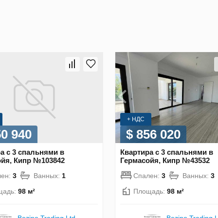
+ НДС
50 940
$ 856 020
а с 3 спальнями в
Квартира с 3 спальнями в
йя, Кипр №103842
Гермасойя, Кипр №43532
лен:
3
Ванных:
1
Спален:
3
Ванных:
3
щадь:
98 м²
Площадь:
98 м²
Bezino Trading Ltd
Bezino Trading L