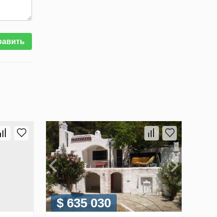
равить
$ 635 030