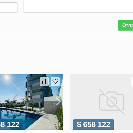
Отп
58 122
$ 658 122