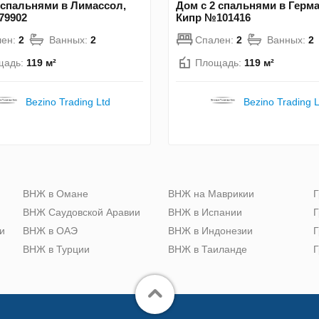
 спальнями в Лимассол,
Дом с 2 спальнями в Герма
79902
Кипр №101416
лен:
2
Ванных:
2
Спален:
2
Ванных:
2
щадь:
119 м²
Площадь:
119 м²
Bezino Trading Ltd
Bezino Trading L
ю
ВНЖ в Омане
ВНЖ на Маврикии
Г
ВНЖ Саудовской Аравии
ВНЖ в Испании
Г
и
ВНЖ в ОАЭ
ВНЖ в Индонезии
Г
ВНЖ в Турции
ВНЖ в Таиланде
Г