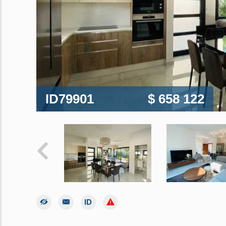
ID79901
$ 658 122