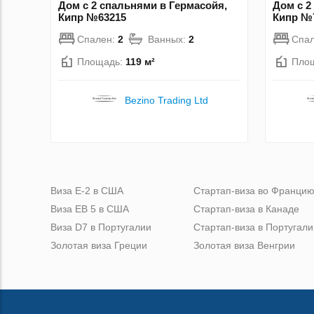
Дом с 2 спальнями в Гермасойя,
Дом с 2
Кипр №63215
Кипр №
Спален:
2
Ванных:
2
Спа
Площадь:
119 м²
Пло
Bezino Trading Ltd
Виза Е-2 в США
Стартап-виза во Франци
Виза ЕВ 5 в США
Стартап-виза в Канаде
Виза D7 в Португалии
Стартап-виза в Португали
Золотая виза Греции
Золотая виза Венгрии