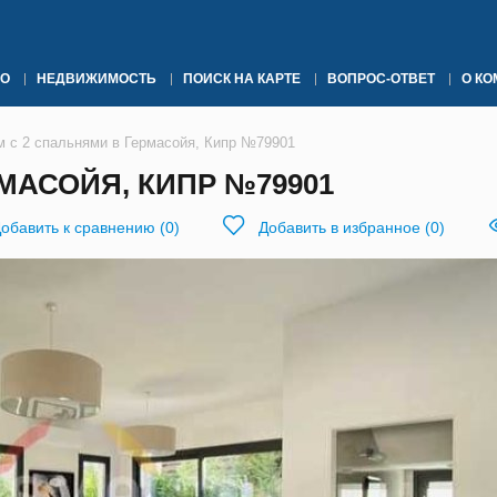
О
НЕДВИЖИМОСТЬ
ПОИСК НА КАРТЕ
ВОПРОС-ОТВЕТ
О К
м с 2 спальнями в Гермасойя, Кипр №79901
МАСОЙЯ, КИПР №79901
обавить к сравнению
(
0
)
Добавить в избранное
(
0
)