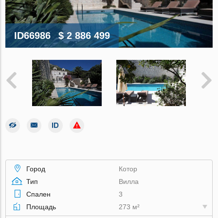
ID66986
$ 2 886 499
Город
Котор
Тип
Вилла
Спален
3
Площадь
273 м²