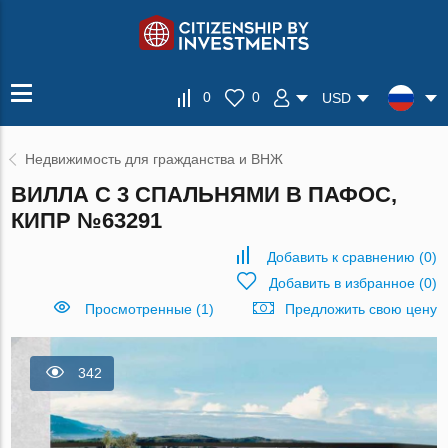
0
0
USD
Недвижимость для гражданства и ВНЖ
ВИЛЛА С 3 СПАЛЬНЯМИ В ПАФОС,
КИПР №63291
Добавить к сравнению
(
0
)
Добавить в избранное
(
0
)
Просмотренные (1)
Предложить свою цену
342