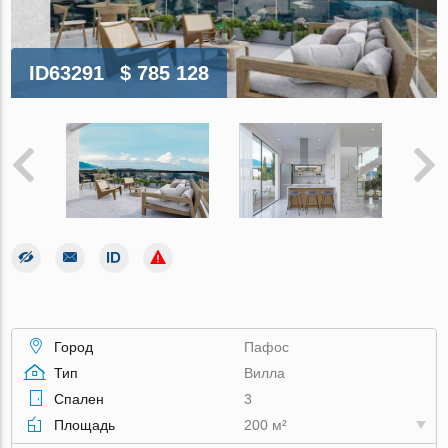
ID63291
$ 785 128
Город
Пафос
Тип
Вилла
Спален
3
Площадь
200 м²