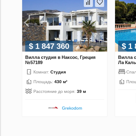
$ 1 847 360
$ 1
Вилла студия в Наксос, Греция
Вилла с
№57189
Ла Каль
Комнат:
Студия
Спа
Площадь:
430 м²
Пло
Расстояние до моря:
39 м
Grekodom