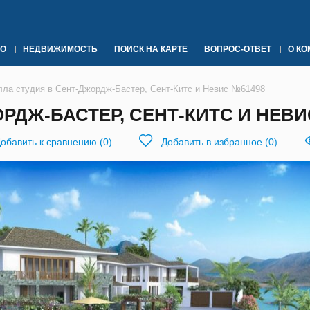
О
НЕДВИЖИМОСТЬ
ПОИСК НА КАРТЕ
ВОПРОС-ОТВЕТ
О К
лла студия в Сент-Джордж-Бастер, Сент-Китс и Невис №61498
РДЖ-БАСТЕР, СЕНТ-КИТС И НЕВИ
обавить к сравнению
(
0
)
Добавить в избранное
(
0
)