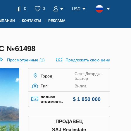
0
0
USD
ОМПАНИИ
КОНТАКТЫ
РЕКЛАМА
С №61498
Просмотренные (1)
Предложить свою цену
Сент-Джордж-
Город
Бастер
Тип
Вилла
полная
$ 1 850 000
стоимость
ПРОДАВЕЦ
SAJ Realestate