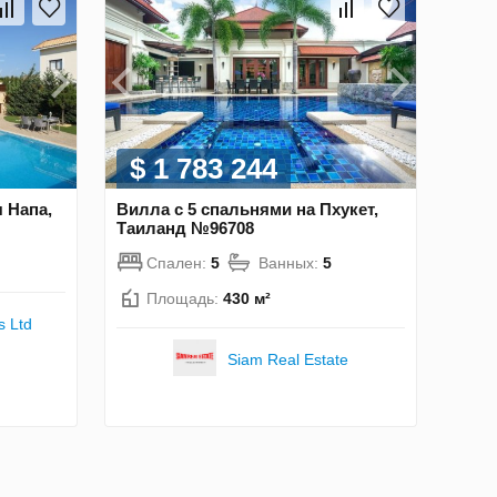
$ 1 783 244
 Напа,
Вилла с 5 спальнями на Пхукет,
Таиланд №96708
Спален:
5
Ванных:
5
Площадь:
430 м²
s Ltd
Siam Real Estate