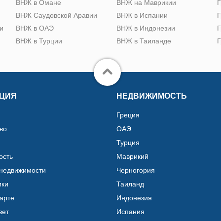
ю
ВНЖ в Омане
ВНЖ на Маврикии
Г
ВНЖ Саудовской Аравии
ВНЖ в Испании
Г
и
ВНЖ в ОАЭ
ВНЖ в Индонезии
Г
ВНЖ в Турции
ВНЖ в Таиланде
Г
ЦИЯ
НЕДВИЖИМОСТЬ
Греция
во
ОАЭ
Турция
ость
Маврикий
 недвижимости
Черногория
ики
Таиланд
карте
Индонезия
вет
Испания