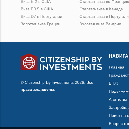
Виза Е-2 в США
Стартап-виза во Франци
Виза ЕВ 5 в США
Стартап-виза в Канаде
Виза D7 в Португалии
Стартап-виза в Португали
Золотая виза Греции
Золотая виза Венгрии
НАВИГА
Главная
Гражданст
© Citizenship-By.Investments 2026. Все
ВНЖ
права защищены.
Недвижим
Агентства
Застройщ
Поиск на 
Вопрос-от