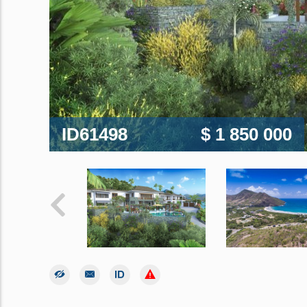
ID61498
$ 1 850 000