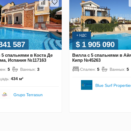
+ НДС
 841 587
$ 1 905 090
 5 спальнями в Коста Де
Вилла с 5 спальнями в Айя
ма, Испания №117163
Кипр №45263
лен:
5
Ванных:
3
Спален:
5
Ванных:
5
щадь:
434 м²
Blue Surf Propertie
Grupo Terrasun