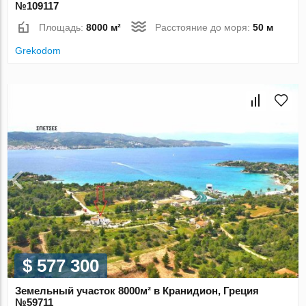
№109117
Площадь:
8000 м²
Расстояние до моря:
50 м
Grekodom
$ 577 300
Земельный участок 8000м² в Кранидион, Греция
№59711