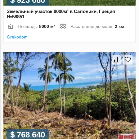
$ 923 680
Земельный участок 8000м² в Салоники, Греция
№58851
Площадь:
8000 м²
Расстояние до моря:
2 км
Grekodom
$ 768 640