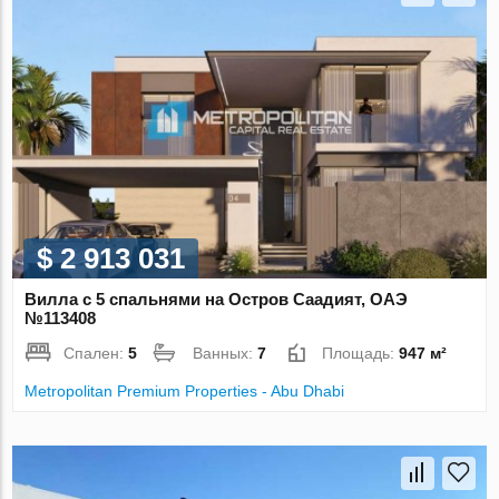
$ 2 913 031
Вилла с 5 спальнями на Остров Саадият, ОАЭ
№113408
Спален:
5
Ванных:
7
Площадь:
947 м²
Metropolitan Premium Properties - Abu Dhabi