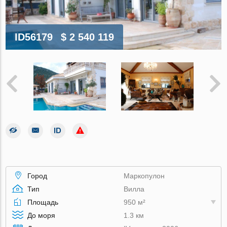
ID56179
$ 2 540 119
Город
Маркопулон
Тип
Вилла
Площадь
950 м²
До моря
1.3 км