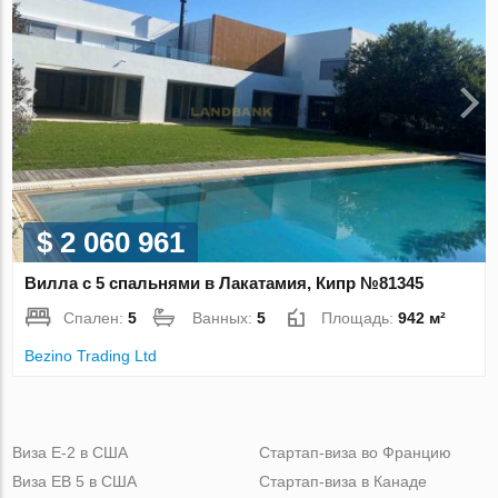
$ 2 060 961
Вилла с 5 спальнями в Лакатамия, Кипр №81345
Спален:
5
Ванных:
5
Площадь:
942 м²
Bezino Trading Ltd
Виза Е-2 в США
Стартап-виза во Францию
Виза ЕВ 5 в США
Стартап-виза в Канаде