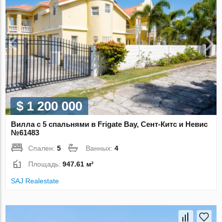
$ 1 200 000
Вилла с 5 спальнями в Frigate Bay, Сент-Китс и Невис
№61483
Спален:
5
Ванных:
4
Площадь:
947.61 м²
SAJ Realestate