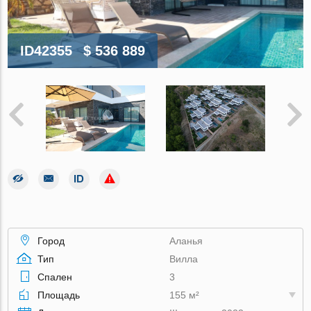
ID42355
$ 536 889
Город
Аланья
Тип
Вилла
Спален
3
Площадь
155 м²