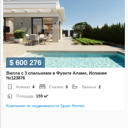
$ 600 276
Вилла с 3 спальнями в Фуэнте Аламо, Испания
№123876
Комнат:
4
Спален:
3
Ванных:
2
Площадь:
155 м²
Компания по недвижимости Spain Homes