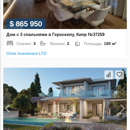
$ 865 950
Дом с 3 спальнями в Героскипу, Кипр №37259
Спален:
3
Ванных:
2
Площадь:
180 м²
Orlok Investment LTD