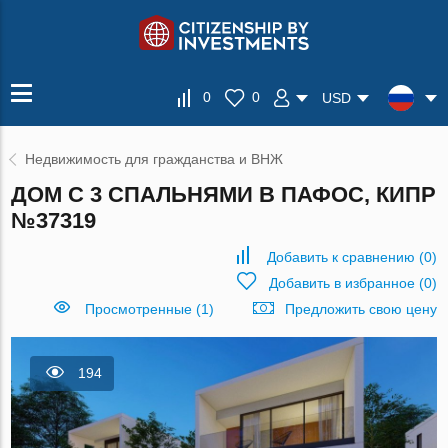
0
0
USD
Недвижимость для гражданства и ВНЖ
ДОМ С 3 СПАЛЬНЯМИ В ПАФОС, КИПР
№37319
Добавить к сравнению
(
0
)
Добавить в избранное
(
0
)
Просмотренные (1)
Предложить свою цену
194