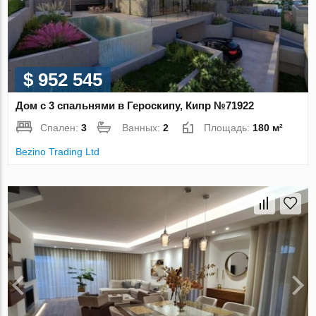
$ 952 545
Дом с 3 спальнями в Героскипу, Кипр №71922
Спален:
3
Ванных:
2
Площадь:
180 м²
Bezino Trading Ltd