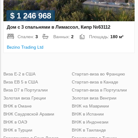
$ 1 246 968
Дом с 3 спальнями в Лимассол, Кипр №63112
Спален:
3
Ванных:
2
Площадь:
180 м²
Bezino Trading Ltd
Виза Е-2 в США
Стартап-виза во Францию
Виза ЕВ 5 в США
Стартап-виза в Канаде
Виза D7 в Португалии
Стартап-виза в Португалии
Золотая виза Греции
Золотая виза Венгрии
ВНЖ в Омане
ВНЖ на Маврикии
ВНЖ Саудовской Аравии
ВНЖ в Испании
ВНЖ в ОАЭ
ВНЖ в Индонезии
ВНЖ в Турции
ВНЖ в Таиланде
Гражданство в Сент-Люсия
Гражданство в Турции