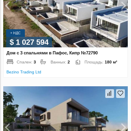
+ НДС
$ 1 027 594
Дом с 3 спальнями в Пафос, Кипр №72790
Спален:
3
Ванных:
2
Площадь:
180 м²
Bezino Trading Ltd