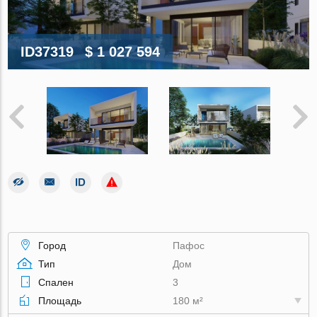
ID37319
$ 1 027 594
Город
Пафос
Тип
Дом
Спален
3
Площадь
180 м²