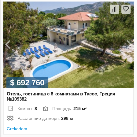
$ 692 760
Отель, гостиница с 8 комнатами в Тасос, Греция
№109382
Комнат:
8
Площадь:
215 м²
Расстояние до моря:
298 м
Grekodom