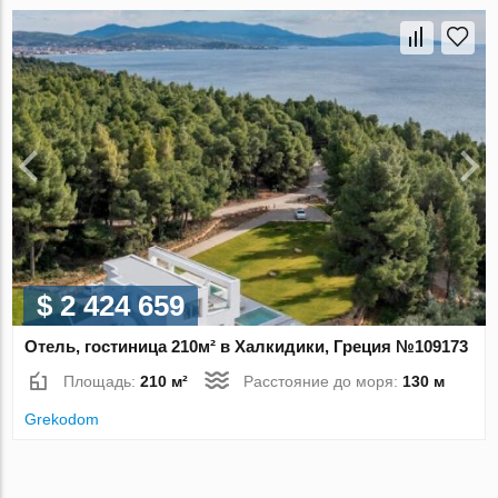
$ 2 424 659
Отель, гостиница 210м² в Халкидики, Греция №109173
Площадь:
210 м²
Расстояние до моря:
130 м
Grekodom