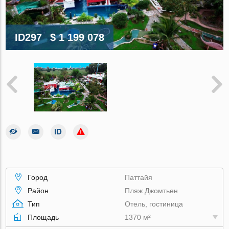
ID297
$ 1 199 078
Город
Паттайя
Район
Пляж Джомтьен
Тип
Отель, гостиница
Площадь
1370 м²