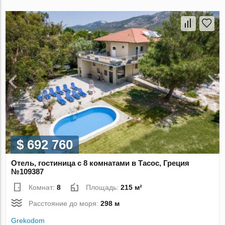
$ 692 760
Отель, гостиница с 8 комнатами в Тасос, Греция
№109387
Комнат:
8
Площадь:
215 м²
Расстояние до моря:
298 м
Grekodom