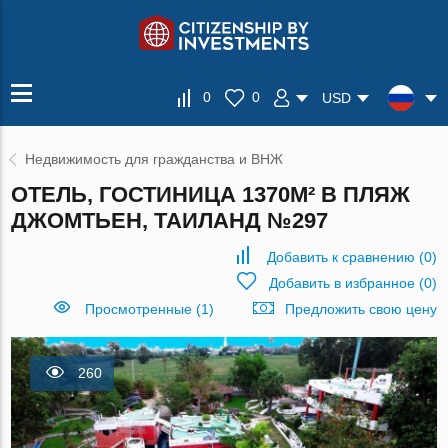
0
0
USD
Недвижимость для гражданства и ВНЖ
ОТЕЛЬ, ГОСТИНИЦА 1370М² В ПЛЯЖ
ДЖОМТЬЕН, ТАИЛАНД №297
Добавить к сравнению
(
0
)
Добавить в избранное
(
0
)
Просмотренные (1)
Предложить свою цену
260