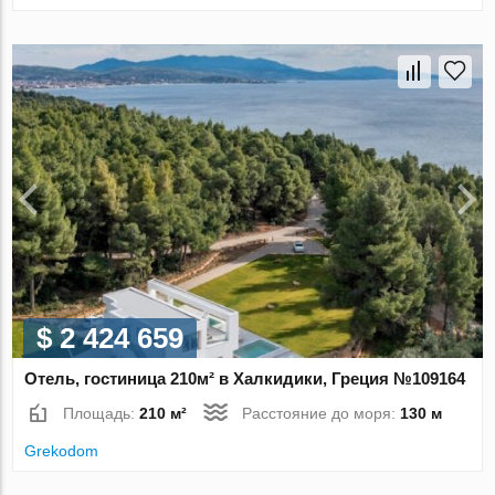
$ 2 424 659
Отель, гостиница 210м² в Халкидики, Греция №109164
Площадь:
210 м²
Расстояние до моря:
130 м
Grekodom