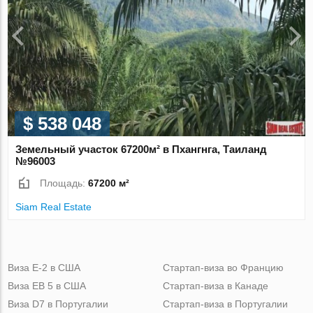
$ 538 048
Земельный участок 67200м² в Пхангнга, Таиланд
№96003
Площадь:
67200 м²
Siam Real Estate
Виза Е-2 в США
Стартап-виза во Францию
Виза ЕВ 5 в США
Стартап-виза в Канаде
Виза D7 в Португалии
Стартап-виза в Португалии