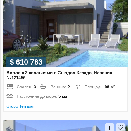
$ 610 783
Вилла с 3 спальнями в Сьюдад Кесада, Испания
№121456
Спален:
3
Ванных:
2
Площадь:
98 м²
Расстояние до моря:
5 км
Grupo Terrasun