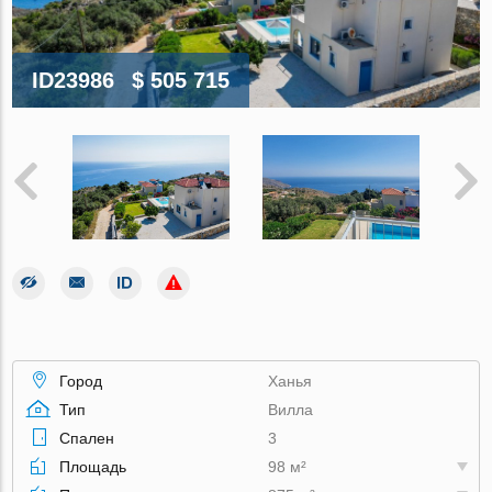
ID23986
$ 505 715
Город
Ханья
Тип
Вилла
Спален
3
Площадь
98 м²