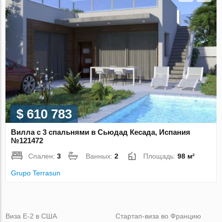
$ 610 783
Вилла с 3 спальнями в Сьюдад Кесада, Испания
№121472
Спален:
3
Ванных:
2
Площадь:
98 м²
Grupo Terrasun
Виза Е-2 в США
Стартап-виза во Францию