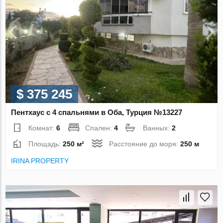
$ 375 245
Пентхаус с 4 спальнями в Оба, Турция №13227
Комнат:
6
Спален:
4
Ванных:
2
Площадь:
250 м²
Расстояние до моря:
250 м
IRINA PROPERTY