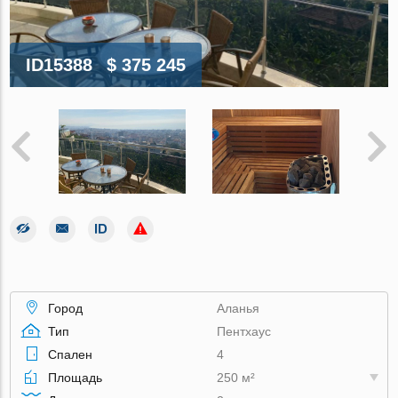
ID15388
$ 375 245
Город
Аланья
Тип
Пентхаус
Спален
4
Площадь
250 м²