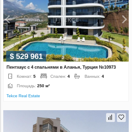
$ 529 961
Пентхаус с 4 спальнями в Аланья, Турция №10973
Комнат:
5
Спален:
4
Ванных:
4
Площадь:
250 м²
Tekce Real Estate