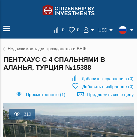
0
0
USD
Недвижимость для гражданства и ВНЖ
ПЕНТХАУС С 4 СПАЛЬНЯМИ В
АЛАНЬЯ, ТУРЦИЯ №15388
Добавить к сравнению
(
0
)
Добавить в избранное
(
0
)
Просмотренные (1)
Предложить свою цену
310