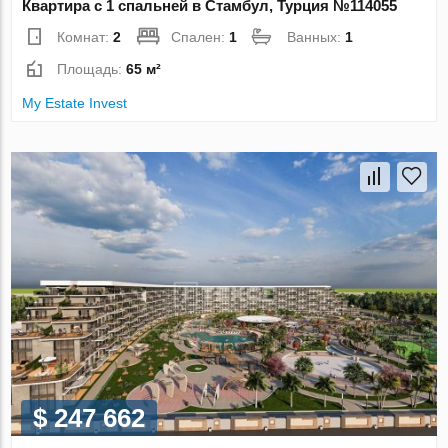
Квартира с 1 спальней в Стамбул, Турция №114055
Комнат:
2
Спален:
1
Ванных:
1
Площадь:
65 м²
My Estate Invest
$ 247 662