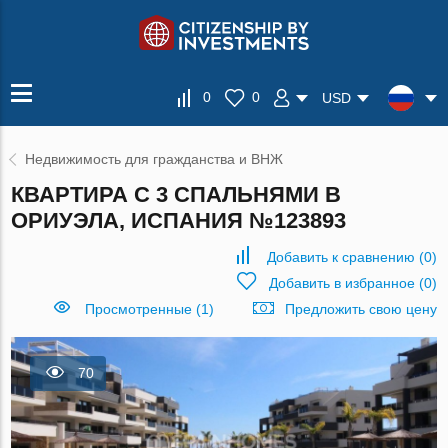
0
0
USD
Недвижимость для гражданства и ВНЖ
КВАРТИРА С 3 СПАЛЬНЯМИ В
ОРИУЭЛА, ИСПАНИЯ №123893
Добавить к сравнению
(
0
)
Добавить в избранное
(
0
)
Просмотренные (1)
Предложить свою цену
70