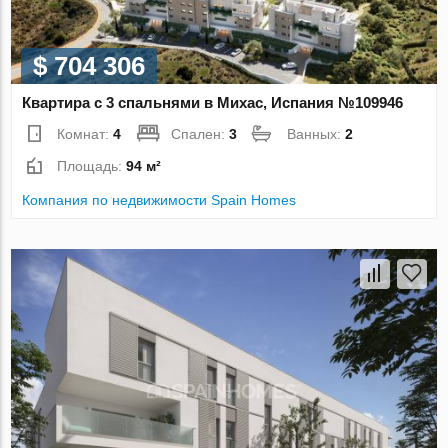
$ 704 306
Квартира с 3 спальнями в Михас, Испания №109946
Комнат:
4
Спален:
3
Ванных:
2
Площадь:
94 м²
Компания по недвижимости Spain Homes