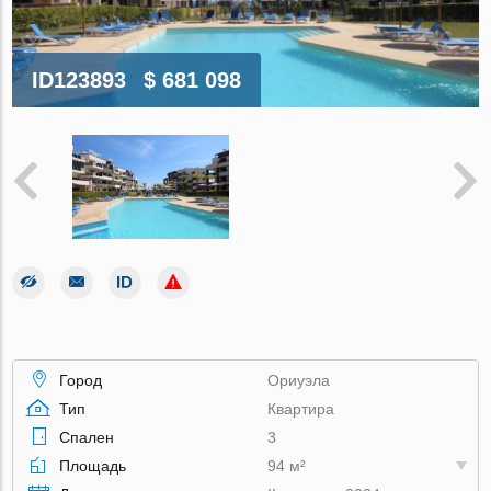
ID123893
$ 681 098
Город
Ориуэла
Тип
Квартира
Спален
3
Площадь
94 м²