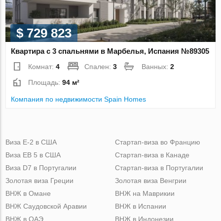
$ 729 823
Квартира с 3 спальнями в Марбелья, Испания №89305
Комнат:
4
Спален:
3
Ванных:
2
Площадь:
94 м²
Компания по недвижимости Spain Homes
Виза Е-2 в США
Стартап-виза во Францию
Виза ЕВ 5 в США
Стартап-виза в Канаде
Виза D7 в Португалии
Стартап-виза в Португалии
Золотая виза Греции
Золотая виза Венгрии
ВНЖ в Омане
ВНЖ на Маврикии
ВНЖ Саудовской Аравии
ВНЖ в Испании
ВНЖ в ОАЭ
ВНЖ в Индонезии