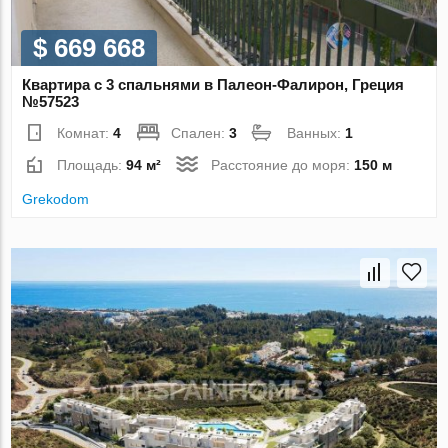
$ 669 668
Квартира с 3 спальнями в Палеон-Фалирон, Греция
№57523
Комнат:
4
Спален:
3
Ванных:
1
Площадь:
94 м²
Расстояние до моря:
150 м
Grekodom