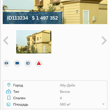
ID113234
$ 1 497 352
Город
Абу-Даби
Тип
Вилла
Спален
4
Площадь
580 м²