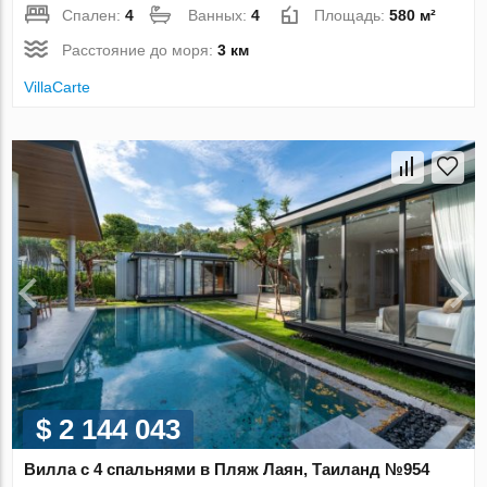
Спален:
4
Ванных:
4
Площадь:
580 м²
Расстояние до моря:
3 км
VillaСarte
$ 2 144 043
Вилла с 4 спальнями в Пляж Лаян, Таиланд №954