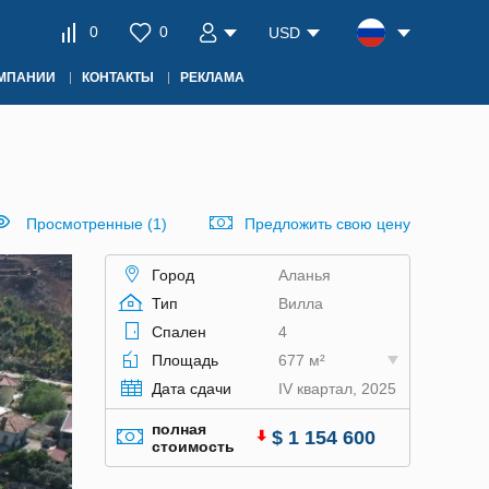
0
0
USD
ОМПАНИИ
КОНТАКТЫ
РЕКЛАМА
Просмотренные (1)
Предложить свою цену
Город
Аланья
Тип
Вилла
Спален
4
Площадь
677 м²
Дата сдачи
IV квартал, 2025
полная
$ 1 154 600
стоимость