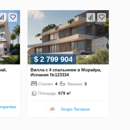
$ 2 799 904
ай,
Вилла с 4 спальнями в Морайра,
Испания №123334
Спален:
4
Ванных:
3
Площадь:
679 м²
roperties
Grupo Terrasun