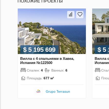
ПОХОЖИЕ ПРОЕКТЫ
$ 5 195 699
$ 5
Вилла с 4 спальнями в Хавеа,
Вилла с
Испания №122500
Испани
Спален:
4
Ванных:
6
Спа
Площадь:
677 м²
Пло
Grupo Terrasun