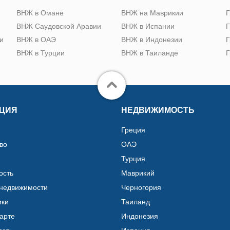
ю
ВНЖ в Омане
ВНЖ на Маврикии
Г
ВНЖ Саудовской Аравии
ВНЖ в Испании
Г
и
ВНЖ в ОАЭ
ВНЖ в Индонезии
Г
ВНЖ в Турции
ВНЖ в Таиланде
Г
ЦИЯ
НЕДВИЖИМОСТЬ
Греция
во
ОАЭ
Турция
ость
Маврикий
 недвижимости
Черногория
ики
Таиланд
карте
Индонезия