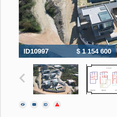
ID10997
$ 1 154 600