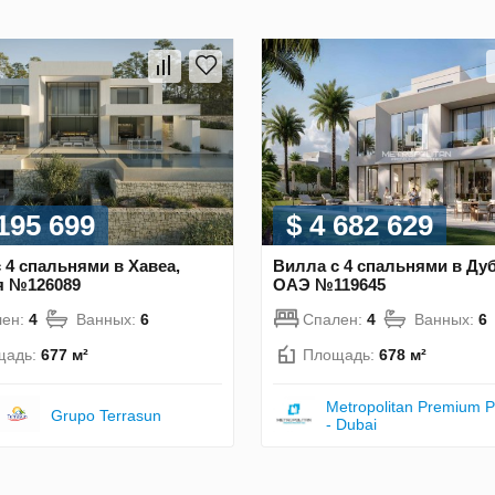
 195 699
$ 4 682 629
 4 спальнями в Хавеа,
Вилла с 4 спальнями в Дуб
я №126089
ОАЭ №119645
лен:
4
Ванных:
6
Спален:
4
Ванных:
6
щадь:
677 м²
Площадь:
678 м²
Metropolitan Premium P
Grupo Terrasun
- Dubai